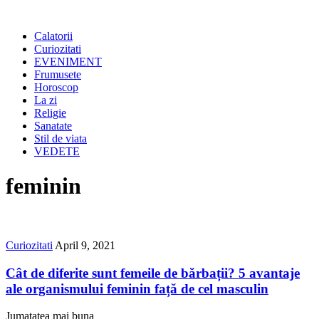
Calatorii
Curiozitati
EVENIMENT
Frumusete
Horoscop
La zi
Religie
Sanatate
Stil de viata
VEDETE
feminin
Curiozitati
April 9, 2021
Cât de diferite sunt femeile de bărbații? 5 avantaje
ale organismului feminin față de cel masculin
Jumatatea mai buna