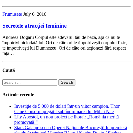
Frumusete
July 6, 2016
Secretele atracției feminine
Andreea Dogaru Corpul este adevărul tău de bază, aşa că nu te
împotrivi niciodată lui. Ori de câte ori te împotriveşti corpului fizic,
te împotriveşti lui Dumnezeu. Ori de câte ori acţionezi fără respect
faţă…
Caută
Search
for:
Articole recente
Investiție de 5.000 de dolari într-un viitor campion. Thor,
Cane Corso-ul pregătit sub îndrumarea lui Mihai Nae
Lily Apostol, un nou proiect pe litoral: „România merită
promovată!”
Stars Gala pe scena Operei Naționale București! În premieră
absolută: tripticul Maurice Béjart / Nacho Duato / Shahar