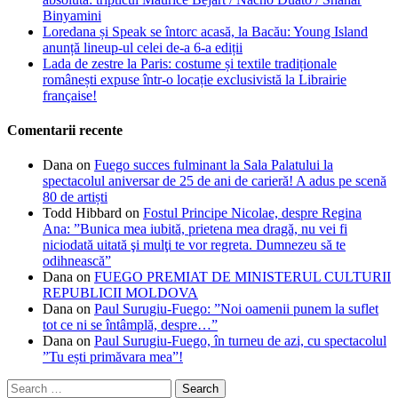
Binyamini
Loredana și Speak se întorc acasă, la Bacău: Young Island
anunță lineup-ul celei de-a 6-a ediții
Lada de zestre la Paris: costume și textile tradiționale
românești expuse într-o locație exclusivistă la Librairie
française!
Comentarii recente
Dana
on
Fuego succes fulminant la Sala Palatului la
spectacolul aniversar de 25 de ani de carieră! A adus pe scenă
80 de artiști
Todd Hibbard
on
Fostul Principe Nicolae, despre Regina
Ana: ”Bunica mea iubită, prietena mea dragă, nu vei fi
niciodată uitată şi mulţi te vor regreta. Dumnezeu să te
odihnească”
Dana
on
FUEGO PREMIAT DE MINISTERUL CULTURII
REPUBLICII MOLDOVA
Dana
on
Paul Surugiu-Fuego: ”Noi oamenii punem la suflet
tot ce ni se întâmplă, despre…”
Dana
on
Paul Surugiu-Fuego, în turneu de azi, cu spectacolul
”Tu ești primăvara mea”!
Search