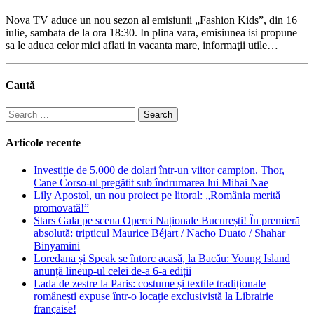
Nova TV aduce un nou sezon al emisiunii „Fashion Kids”, din 16
iulie, sambata de la ora 18:30. In plina vara, emisiunea isi propune
sa le aduca celor mici aflati in vacanta mare, informaţii utile…
Caută
Search
for:
Articole recente
Investiție de 5.000 de dolari într-un viitor campion. Thor,
Cane Corso-ul pregătit sub îndrumarea lui Mihai Nae
Lily Apostol, un nou proiect pe litoral: „România merită
promovată!”
Stars Gala pe scena Operei Naționale București! În premieră
absolută: tripticul Maurice Béjart / Nacho Duato / Shahar
Binyamini
Loredana și Speak se întorc acasă, la Bacău: Young Island
anunță lineup-ul celei de-a 6-a ediții
Lada de zestre la Paris: costume și textile tradiționale
românești expuse într-o locație exclusivistă la Librairie
française!