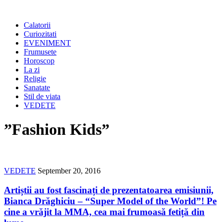
Calatorii
Curiozitati
EVENIMENT
Frumusete
Horoscop
La zi
Religie
Sanatate
Stil de viata
VEDETE
”Fashion Kids”
VEDETE
September 20, 2016
Artiștii au fost fascinați de prezentatoarea emisiunii,
Bianca Drăghiciu – “Super Model of the World”! Pe
cine a vrăjit la MMA, cea mai frumoasă fetiță din