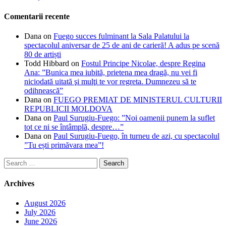
Comentarii recente
Dana
on
Fuego succes fulminant la Sala Palatului la
spectacolul aniversar de 25 de ani de carieră! A adus pe scenă
80 de artiști
Todd Hibbard
on
Fostul Principe Nicolae, despre Regina
Ana: ”Bunica mea iubită, prietena mea dragă, nu vei fi
niciodată uitată şi mulţi te vor regreta. Dumnezeu să te
odihnească”
Dana
on
FUEGO PREMIAT DE MINISTERUL CULTURII
REPUBLICII MOLDOVA
Dana
on
Paul Surugiu-Fuego: ”Noi oamenii punem la suflet
tot ce ni se întâmplă, despre…”
Dana
on
Paul Surugiu-Fuego, în turneu de azi, cu spectacolul
”Tu ești primăvara mea”!
Search
for:
Archives
August 2026
July 2026
June 2026