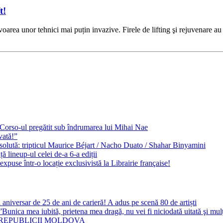
t!
voarea unor tehnici mai puțin invazive. Firele de lifting şi rejuvenare au
e Corso-ul pregătit sub îndrumarea lui Mihai Nae
vată!”
solută: tripticul Maurice Béjart / Nacho Duato / Shahar Binyamini
 lineup-ul celei de-a 6-a ediții
expuse într-o locație exclusivistă la Librairie française!
 aniversar de 25 de ani de carieră! A adus pe scenă 80 de artiști
Bunica mea iubită, prietena mea dragă, nu vei fi niciodată uitată şi mu
 REPUBLICII MOLDOVA