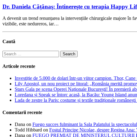
Dr. Daniela Căţănaş: Întinereşte cu terapia Happy Lif
A devenit un trend renunțarea la intervențiile chirurgicale majore în fa
vizibile, este nedureros, iar…
Caută
Search
for:
Articole recente
Investiție de 5.000 de dolari într-un viitor campion. Thor, Can
Lily Apostol, un nou proiect pe litoral: „România merită promo
Stars Gala pe scena Operei Naționale București! În premieră ab
Loredana și Speak se întorc acasă, la Bacău: Young Island anunță
Lada de zestre la Paris: costume și textile tradiționale românești 
Comentarii recente
Dana
on
Fuego succes fulminant la Sala Palatului la spectacolul
Todd Hibbard
on
Fostul Principe Nicolae, despre Regina Ana: ”
Dana
on
FUEGO PREMIAT DE MINISTERUL CULTURII