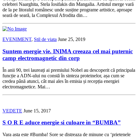
celebrei Naarghita, Stela Iosifakis din Mangalia. Artistul merge vară
de la pe litoralul românesc unde susține programe artistice, aproape
seară de seară, la Complexul Afrodita din…
EVENIMENT
,
Stil de viata
June 25, 2019
Suntem energie vie. INIMA creeaza cel mai puternic
camp electromagnetic din corp
În anii 90, trei laureați ai premiului Nobel au descoperit că principala
funcție a ADN-ului nu constă în sinteza proteinelor, așa cum se
credea până atunci, cât mai ales în emisia și recepția energiei
electromagnetice. Mai…
VEDETE
June 15, 2017
S O R E aduce energie si culoare in “BUMBA”
Vara asta este #Bumba! Sore se distreaza de minune cu ‘prietenele