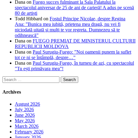
Dana
on
Fuego succes fulminant la Sala Palatului la
spectacolul aniversar de 25 de ani de carieră! A adus pe scenă
80 de artiști
Todd Hibbard
on
Fostul Principe Nicolae, despre Regina
Ana: ”Bunica mea iubită, prietena mea dragă, nu vei fi
niciodată uitată şi mulţi te vor regreta. Dumnezeu să te
odihnească”
Dana
on
FUEGO PREMIAT DE MINISTERUL CULTURII
REPUBLICII MOLDOVA
Dana
on
Paul Surugiu-Fuego: ”Noi oamenii punem la suflet
tot ce ni se întâmplă, despre…”
Dana
on
Paul Surugiu-Fuego, în turneu de azi, cu spectacolul
”Tu ești primăvara mea”!
Search
for:
Archives
August 2026
July 2026
June 2026
May 2026
March 2026
February 2026
January 2026