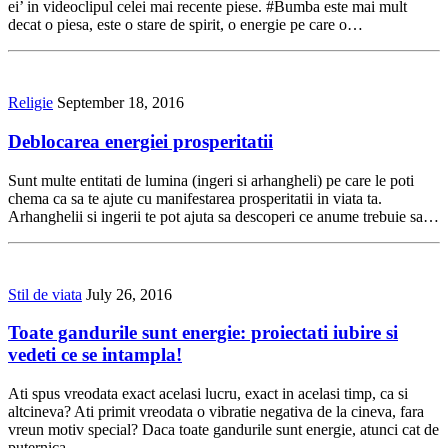
ei’ in videoclipul celei mai recente piese. #Bumba este mai mult
decat o piesa, este o stare de spirit, o energie pe care o…
Religie
September 18, 2016
Deblocarea energiei prosperitatii
Sunt multe entitati de lumina (ingeri si arhangheli) pe care le poti
chema ca sa te ajute cu manifestarea prosperitatii in viata ta.
Arhanghelii si ingerii te pot ajuta sa descoperi ce anume trebuie sa…
Stil de viata
July 26, 2016
Toate gandurile sunt energie: proiectati iubire si
vedeti ce se intampla!
Ati spus vreodata exact acelasi lucru, exact in acelasi timp, ca si
altcineva? Ati primit vreodata o vibratie negativa de la cineva, fara
vreun motiv special? Daca toate gandurile sunt energie, atunci cat de
puternica…