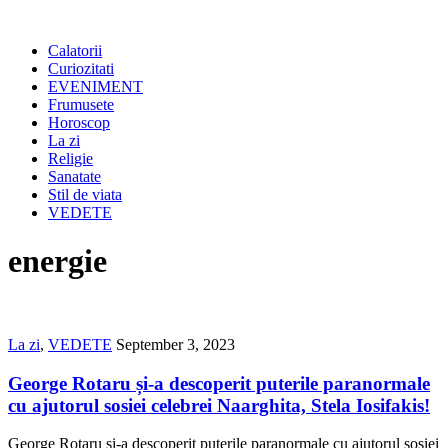
Calatorii
Curiozitati
EVENIMENT
Frumusete
Horoscop
La zi
Religie
Sanatate
Stil de viata
VEDETE
energie
La zi
,
VEDETE
September 3, 2023
George Rotaru și-a descoperit puterile paranormale
cu ajutorul sosiei celebrei Naarghita, Stela Iosifakis!
George Rotaru și-a descoperit puterile paranormale cu ajutorul sosiei