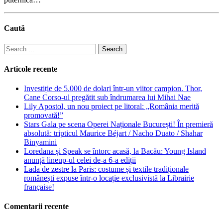
Caută
Search
for:
Articole recente
Investiție de 5.000 de dolari într-un viitor campion. Thor,
Cane Corso-ul pregătit sub îndrumarea lui Mihai Nae
Lily Apostol, un nou proiect pe litoral: „România merită
promovată!”
Stars Gala pe scena Operei Naționale București! În premieră
absolută: tripticul Maurice Béjart / Nacho Duato / Shahar
Binyamini
Loredana și Speak se întorc acasă, la Bacău: Young Island
anunță lineup-ul celei de-a 6-a ediții
Lada de zestre la Paris: costume și textile tradiționale
românești expuse într-o locație exclusivistă la Librairie
française!
Comentarii recente