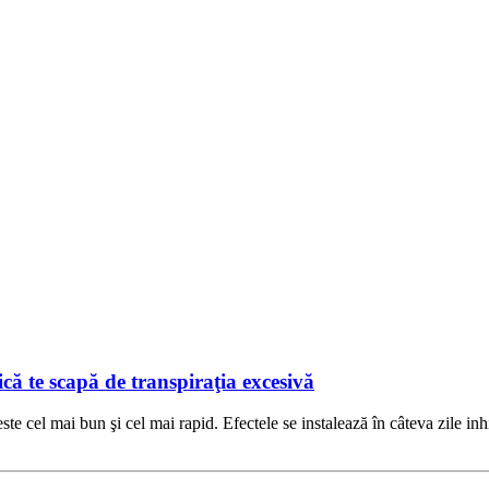
că te scapă de transpiraţia excesivă
te cel mai bun şi cel mai rapid. Efectele se instalează în câteva zile in