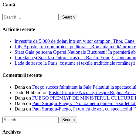
Caută
Search
for:
Articole recente
Investiție de 5.000 de dolari într-un viitor campion. Thor, Can
Lily Apostol, un nou proiect pe litoral: „România merită promo
Stars Gala pe scena Operei Naționale București! În premieră ab
Loredana și Speak se întorc acasă, la Bacău: Young Island anunță
Lada de zestre la Paris: costume și textile tradiționale românești 
Comentarii recente
Dana
on
Fuego succes fulminant la Sala Palatului la spectacolul
Todd Hibbard
on
Fostul Principe Nicolae, despre Regina Ana: ”
Dana
on
FUEGO PREMIAT DE MINISTERUL CULTURII
Dana
on
Paul Surugiu-Fuego: ”Noi oamenii punem la suflet tot
Dana
on
Paul Surugiu-Fuego, în turneu de azi, cu spectacolul 
Search
for:
Archives