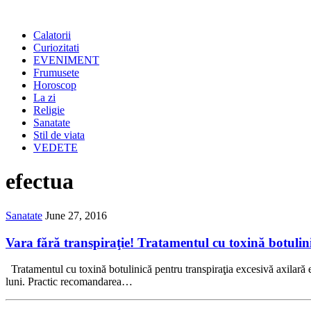
Calatorii
Curiozitati
EVENIMENT
Frumusete
Horoscop
La zi
Religie
Sanatate
Stil de viata
VEDETE
efectua
Sanatate
June 27, 2016
Vara fără transpiraţie! Tratamentul cu toxină botulini
Tratamentul cu toxină botulinică pentru transpiraţia excesivă axilară es
luni. Practic recomandarea…