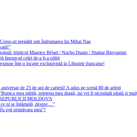
e Corso-ul pregătit sub îndrumarea lui Mihai Nae
vată!”
solută: tripticul Maurice Béjart / Nacho Duato / Shahar Binyamini
 lineup-ul celei de-a 6-a ediții
expuse într-o locație exclusivistă la Librairie française!
 aniversar de 25 de ani de carieră! A adus pe scenă 80 de artiști
Bunica mea iubită, prietena mea dragă, nu vei fi niciodată uitată şi mu
 REPUBLICII MOLDOVA
 ce ni se întâmplă, despre…”
”Tu ești primăvara mea”!