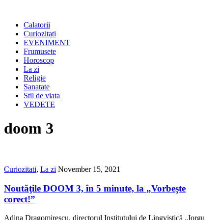
Calatorii
Curiozitati
EVENIMENT
Frumusete
Horoscop
La zi
Religie
Sanatate
Stil de viata
VEDETE
doom 3
Curiozitati
,
La zi
November 15, 2021
Noutăţile DOOM 3, în 5 minute, la „Vorbeşte
corect!”
Adina Dragomirescu, directorul Institutului de Lingvistică „Iorgu