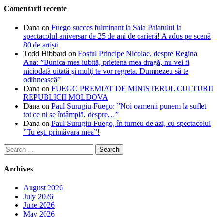
Comentarii recente
Dana
on
Fuego succes fulminant la Sala Palatului la
spectacolul aniversar de 25 de ani de carieră! A adus pe scenă
80 de artiști
Todd Hibbard
on
Fostul Principe Nicolae, despre Regina
Ana: ”Bunica mea iubită, prietena mea dragă, nu vei fi
niciodată uitată şi mulţi te vor regreta. Dumnezeu să te
odihnească”
Dana
on
FUEGO PREMIAT DE MINISTERUL CULTURII
REPUBLICII MOLDOVA
Dana
on
Paul Surugiu-Fuego: ”Noi oamenii punem la suflet
tot ce ni se întâmplă, despre…”
Dana
on
Paul Surugiu-Fuego, în turneu de azi, cu spectacolul
”Tu ești primăvara mea”!
Search
for:
Archives
August 2026
July 2026
June 2026
May 2026