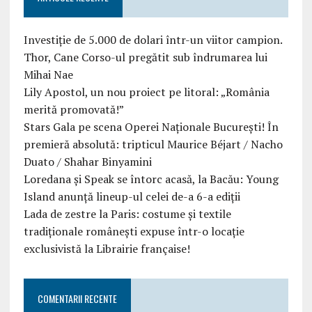
Investiție de 5.000 de dolari într-un viitor campion.
Thor, Cane Corso-ul pregătit sub îndrumarea lui
Mihai Nae
Lily Apostol, un nou proiect pe litoral: „România
merită promovată!”
Stars Gala pe scena Operei Naționale București! În
premieră absolută: tripticul Maurice Béjart / Nacho
Duato / Shahar Binyamini
Loredana și Speak se întorc acasă, la Bacău: Young
Island anunță lineup-ul celei de-a 6-a ediții
Lada de zestre la Paris: costume și textile
tradiționale românești expuse într-o locație
exclusivistă la Librairie française!
COMENTARII RECENTE