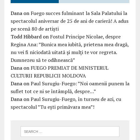
Dana
on
Fuego succes fulminant la Sala Palatului la
spectacolul aniversar de 25 de ani de carieră! A adus
pe scenă 80 de artiști
Todd Hibbard
on
Fostul Principe Nicolae, despre
Regina Ana: ”Bunica mea iubită, prietena mea dragă,
nu vei fi niciodată uitată şi mulţi te vor regreta.
Dumnezeu să te odihnească”
Dana
on
FUEGO PREMIAT DE MINISTERUL
CULTURII REPUBLICII MOLDOVA
Dana
on
Paul Surugiu-Fuego: ”Noi oamenii punem la
suflet tot ce ni se întâmplă, despre…”
Dana
on
Paul Surugiu-Fuego, în turneu de azi, cu
spectacolul ”Tu ești primăvara mea”!