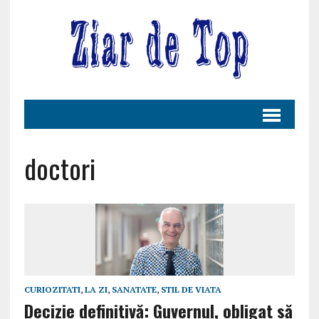
doctori
CURIOZITATI
,
LA ZI
,
SANATATE
,
STIL DE VIATA
Decizie definitivă: Guvernul, obligat să