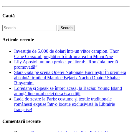
Caută
Search
for:
Articole recente
Investiție de 5.000 de dolari într-un viitor campion. Thor,
Cane Corso-ul pregătit sub îndrumarea lui Mihai Nae
Lily Apostol, un nou proiect pe litoral: „România merită
promovată!”
Stars Gala pe scena Operei Naționale București! În premieră
absolută: tripticul Maurice Béjart / Nacho Duato / Shahar
Binyamini
Loredana și Speak se întorc acasă, la Bacău: Young Island
anunță lineup-ul celei de-a 6-a ediții
Lada de zestre la Paris: costume și textile tradiționale
românești expuse într-o locație exclusivistă la Librairie
française!
Comentarii recente