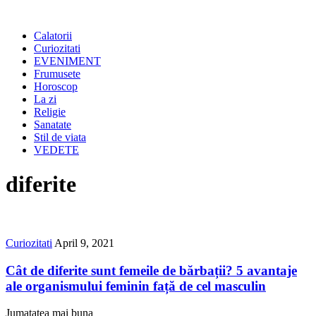
Calatorii
Curiozitati
EVENIMENT
Frumusete
Horoscop
La zi
Religie
Sanatate
Stil de viata
VEDETE
diferite
Curiozitati
April 9, 2021
Cât de diferite sunt femeile de bărbații? 5 avantaje
ale organismului feminin față de cel masculin
Jumatatea mai buna