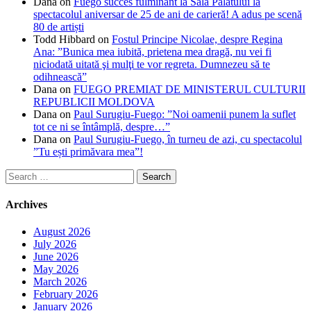
Dana
on
Fuego succes fulminant la Sala Palatului la
spectacolul aniversar de 25 de ani de carieră! A adus pe scenă
80 de artiști
Todd Hibbard
on
Fostul Principe Nicolae, despre Regina
Ana: ”Bunica mea iubită, prietena mea dragă, nu vei fi
niciodată uitată şi mulţi te vor regreta. Dumnezeu să te
odihnească”
Dana
on
FUEGO PREMIAT DE MINISTERUL CULTURII
REPUBLICII MOLDOVA
Dana
on
Paul Surugiu-Fuego: ”Noi oamenii punem la suflet
tot ce ni se întâmplă, despre…”
Dana
on
Paul Surugiu-Fuego, în turneu de azi, cu spectacolul
”Tu ești primăvara mea”!
Search
for:
Archives
August 2026
July 2026
June 2026
May 2026
March 2026
February 2026
January 2026