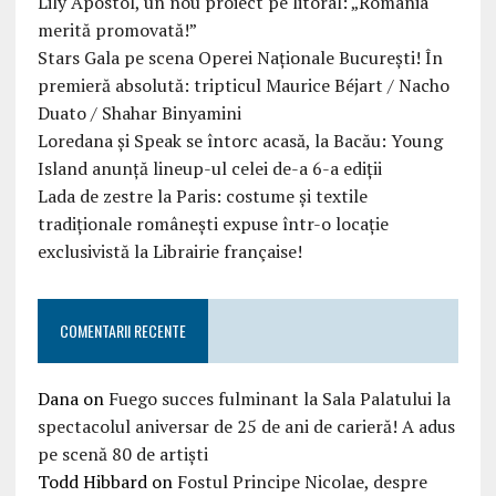
Lily Apostol, un nou proiect pe litoral: „România
merită promovată!”
Stars Gala pe scena Operei Naționale București! În
premieră absolută: tripticul Maurice Béjart / Nacho
Duato / Shahar Binyamini
Loredana și Speak se întorc acasă, la Bacău: Young
Island anunță lineup-ul celei de-a 6-a ediții
Lada de zestre la Paris: costume și textile
tradiționale românești expuse într-o locație
exclusivistă la Librairie française!
COMENTARII RECENTE
Dana
on
Fuego succes fulminant la Sala Palatului la
spectacolul aniversar de 25 de ani de carieră! A adus
pe scenă 80 de artiști
Todd Hibbard
on
Fostul Principe Nicolae, despre