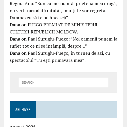
Regina Ana: ”Bunica mea iubită, prietena mea dragă,
nu vei fi niciodată uitată şi mulţi te vor regreta.
Dumnezeu să te odihnească”
Dana
on
FUEGO PREMIAT DE MINISTERUL
CULTURII REPUBLICII MOLDOVA
Dana
on
Paul Surugiu-Fuego: ”Noi oamenii punem la
suflet tot ce ni se întâmplă, despre…”
Dana
on
Paul Surugiu-Fuego, în turneu de azi, cu
spectacolul ”Tu ești primăvara mea”!
ARCHIVES
August 2026