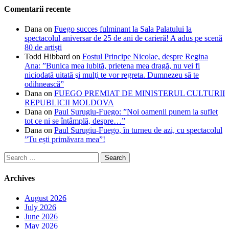
Comentarii recente
Dana
on
Fuego succes fulminant la Sala Palatului la
spectacolul aniversar de 25 de ani de carieră! A adus pe scenă
80 de artiști
Todd Hibbard
on
Fostul Principe Nicolae, despre Regina
Ana: ”Bunica mea iubită, prietena mea dragă, nu vei fi
niciodată uitată şi mulţi te vor regreta. Dumnezeu să te
odihnească”
Dana
on
FUEGO PREMIAT DE MINISTERUL CULTURII
REPUBLICII MOLDOVA
Dana
on
Paul Surugiu-Fuego: ”Noi oamenii punem la suflet
tot ce ni se întâmplă, despre…”
Dana
on
Paul Surugiu-Fuego, în turneu de azi, cu spectacolul
”Tu ești primăvara mea”!
Search
for:
Archives
August 2026
July 2026
June 2026
May 2026