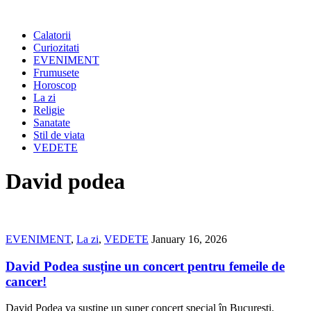
Calatorii
Curiozitati
EVENIMENT
Frumusete
Horoscop
La zi
Religie
Sanatate
Stil de viata
VEDETE
David podea
EVENIMENT
,
La zi
,
VEDETE
January 16, 2026
David Podea susține un concert pentru femeile de
cancer!
David Podea va susține un super concert special în București.