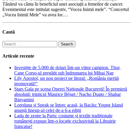
Tânărul va cânta în beneficiul unei asociații a femeilor de cancer.
Evenimentul este intitulat sugestiv, “Vocea Inimii mele”. “Concertul
„Vocea Inimii Mele” va avea loc…
Caută
Search
for:
Articole recente
Investiție de 5.000 de dolari într-un viitor campion. Thor,
Cane Corso-ul pregătit sub îndrumarea lui Mihai Nae
Lily Apostol, un nou proiect pe litoral: „România merită
promovată!”
Stars Gala pe scena Operei Naționale București! În premieră
absolută: tripticul Maurice Béjart / Nacho Duato / Shahar
Binyamini
Loredana și Speak se întorc acasă, la Bacău: Young Island
anunță lineup-ul celei de-a 6-a ediții
Lada de zestre la Paris: costume și textile tradiționale
românești expuse într-o locație exclusivistă la Librairie
française!