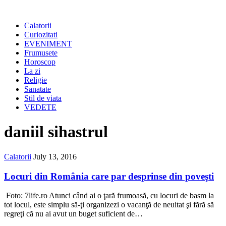
Calatorii
Curiozitati
EVENIMENT
Frumusete
Horoscop
La zi
Religie
Sanatate
Stil de viata
VEDETE
daniil sihastrul
Calatorii
July 13, 2016
Locuri din România care par desprinse din poveşti
Foto: 7life.ro Atunci când ai o ţară frumoasă, cu locuri de basm la
tot locul, este simplu să-ţi organizezi o vacanţă de neuitat şi fără să
regreţi că nu ai avut un buget suficient de…