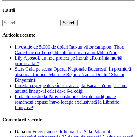
Caută
Search
for:
Articole recente
Investiție de 5.000 de dolari într-un viitor campion. Thor,
Cane Corso-ul pregătit sub îndrumarea lui Mihai Nae
Lily Apostol, un nou proiect pe litoral: „România merită
promovată!”
Stars Gala pe scena Operei Naționale București! În premieră
absolută: tripticul Maurice Béjart / Nacho Duato / Shahar
Binyamini
Loredana și Speak se întorc acasă, la Bacău: Young Island
anunță lineup-ul celei de-a 6-a ediții
Lada de zestre la Paris: costume și textile tradiționale
românești expuse într-o locație exclusivistă la Librairie
française!
Comentarii recente
Dana
on
Fuego succes fulminant la Sala Palatului la