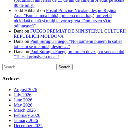
spectacolul aniversar de 25 de ani de carieră! A adus pe scenă
80 de artiști
Todd Hibbard
on
Fostul Principe Nicolae, despre Regina
Ana: ”Bunica mea iubită, prietena mea dragă, nu vei fi
niciodată uitată şi mulţi te vor regreta. Dumnezeu să te
odihnească”
Dana
on
FUEGO PREMIAT DE MINISTERUL CULTURII
REPUBLICII MOLDOVA
Dana
on
Paul Surugiu-Fuego: ”Noi oamenii punem la suflet
tot ce ni se întâmplă, despre…”
Dana
on
Paul Surugiu-Fuego, în turneu de azi, cu spectacolul
”Tu ești primăvara mea”!
Search
for:
Archives
August 2026
July 2026
June 2026
May 2026
March 2026
February 2026
January 2026
December 2025