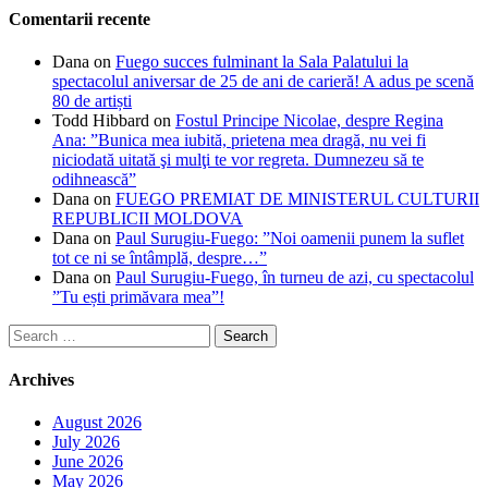
Comentarii recente
Dana
on
Fuego succes fulminant la Sala Palatului la
spectacolul aniversar de 25 de ani de carieră! A adus pe scenă
80 de artiști
Todd Hibbard
on
Fostul Principe Nicolae, despre Regina
Ana: ”Bunica mea iubită, prietena mea dragă, nu vei fi
niciodată uitată şi mulţi te vor regreta. Dumnezeu să te
odihnească”
Dana
on
FUEGO PREMIAT DE MINISTERUL CULTURII
REPUBLICII MOLDOVA
Dana
on
Paul Surugiu-Fuego: ”Noi oamenii punem la suflet
tot ce ni se întâmplă, despre…”
Dana
on
Paul Surugiu-Fuego, în turneu de azi, cu spectacolul
”Tu ești primăvara mea”!
Search
for:
Archives
August 2026
July 2026
June 2026
May 2026