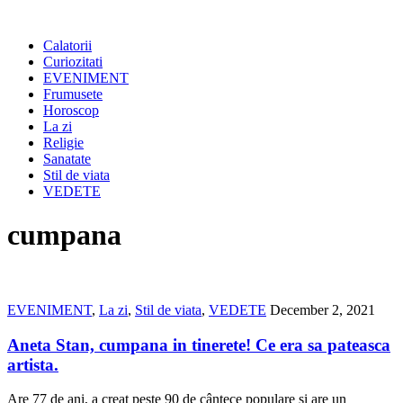
Calatorii
Curiozitati
EVENIMENT
Frumusete
Horoscop
La zi
Religie
Sanatate
Stil de viata
VEDETE
cumpana
EVENIMENT
,
La zi
,
Stil de viata
,
VEDETE
December 2, 2021
Aneta Stan, cumpana in tinerete! Ce era sa pateasca
artista.
Are 77 de ani, a creat peste 90 de cântece populare și are un