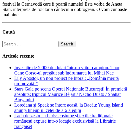
festival la Cernavodă care îi poartă numele! Este vorba de Aneta
Stan, interpreta de folclor a cântecului dobrogean. O vom cunoaște
mai bine…
Caută
Search
for:
Articole recente
Investiție de 5.000 de dolari într-un viitor campion. Thor,
Cane Corso-ul pregătit sub îndrumarea lui Mihai Nae
Lily Apostol, un nou proiect pe litoral: „România merită
promovată!”
Stars Gala pe scena Operei Naționale București! În premieră
absolută: tripticul Maurice Béjart / Nacho Duato / Shahar
Binyamini
Loredana și Speak se întorc acasă, la Bacău: Young Island
anunță lineup-ul celei de-a 6-a ediții
Lada de zestre la Paris: costume și textile tradiționale
românești expuse într-o locație exclusivistă la Librairie
française!