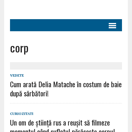
corp
VEDETE
Cum arată Delia Matache în costum de baie
după sărbători!
CURIOZITATI
Un om de știință rus a reușit să filmeze
momentul când sufletul părăsește corpul