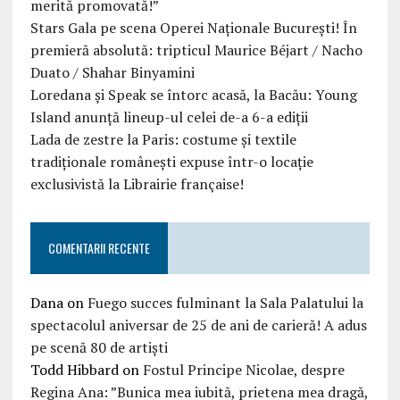
merită promovată!”
Stars Gala pe scena Operei Naționale București! În
premieră absolută: tripticul Maurice Béjart / Nacho
Duato / Shahar Binyamini
Loredana și Speak se întorc acasă, la Bacău: Young
Island anunță lineup-ul celei de-a 6-a ediții
Lada de zestre la Paris: costume și textile
tradiționale românești expuse într-o locație
exclusivistă la Librairie française!
COMENTARII RECENTE
Dana
on
Fuego succes fulminant la Sala Palatului la
spectacolul aniversar de 25 de ani de carieră! A adus
pe scenă 80 de artiști
Todd Hibbard
on
Fostul Principe Nicolae, despre
Regina Ana: ”Bunica mea iubită, prietena mea dragă,