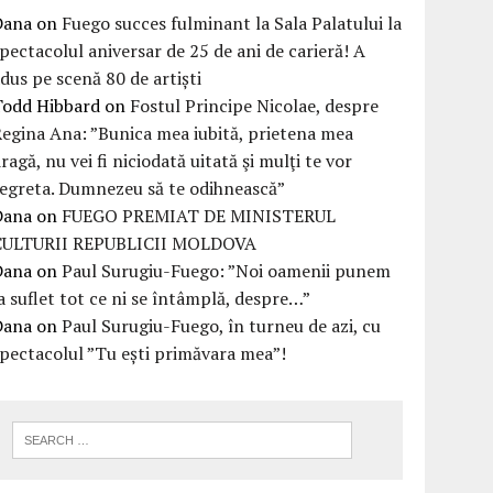
Dana
on
Fuego succes fulminant la Sala Palatului la
pectacolul aniversar de 25 de ani de carieră! A
dus pe scenă 80 de artiști
Todd Hibbard
on
Fostul Principe Nicolae, despre
egina Ana: ”Bunica mea iubită, prietena mea
ragă, nu vei fi niciodată uitată şi mulţi te vor
egreta. Dumnezeu să te odihnească”
Dana
on
FUEGO PREMIAT DE MINISTERUL
CULTURII REPUBLICII MOLDOVA
Dana
on
Paul Surugiu-Fuego: ”Noi oamenii punem
a suflet tot ce ni se întâmplă, despre…”
Dana
on
Paul Surugiu-Fuego, în turneu de azi, cu
pectacolul ”Tu ești primăvara mea”!