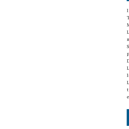
I
T
L
S
p
D
L
I
L
t
e