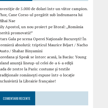
nvestiție de 5.000 de dolari într-un viitor campion.
hor, Cane Corso-ul pregătit sub îndrumarea lui
Mihai Nae
ily Apostol, un nou proiect pe litoral: „România
merită promovată!”
tars Gala pe scena Operei Naționale București! În
remieră absolută: tripticul Maurice Béjart / Nacho
uato / Shahar Binyamini
oredana și Speak se întorc acasă, la Bacău: Young
sland anunță lineup-ul celei de-a 6-a ediții
ada de zestre la Paris: costume și textile
radiționale românești expuse într-o locație
xclusivistă la Librairie française!
COMENTARII RECENTE