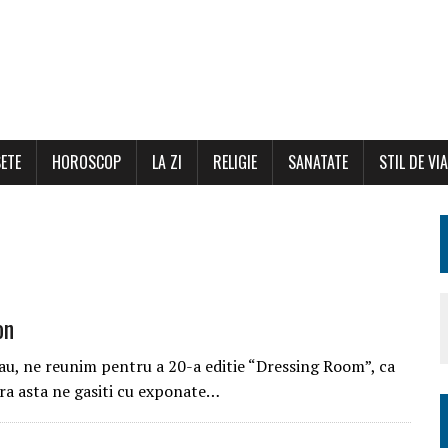
ETE
HOROSCOP
LA ZI
RELIGIE
SANATATE
STIL DE VI
on
rau, ne reunim pentru a 20-a editie “Dressing Room”, ca
ara asta ne gasiti cu exponate…