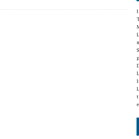
I
T
L
S
p
D
L
I
L
t
e