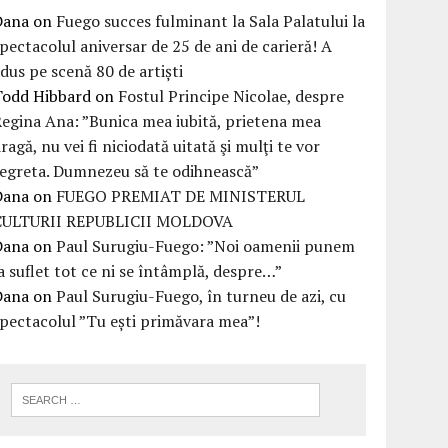
Dana
on
Fuego succes fulminant la Sala Palatului la
pectacolul aniversar de 25 de ani de carieră! A
dus pe scenă 80 de artiști
Todd Hibbard
on
Fostul Principe Nicolae, despre
egina Ana: ”Bunica mea iubită, prietena mea
ragă, nu vei fi niciodată uitată şi mulţi te vor
egreta. Dumnezeu să te odihnească”
Dana
on
FUEGO PREMIAT DE MINISTERUL
CULTURII REPUBLICII MOLDOVA
Dana
on
Paul Surugiu-Fuego: ”Noi oamenii punem
a suflet tot ce ni se întâmplă, despre…”
Dana
on
Paul Surugiu-Fuego, în turneu de azi, cu
pectacolul ”Tu ești primăvara mea”!