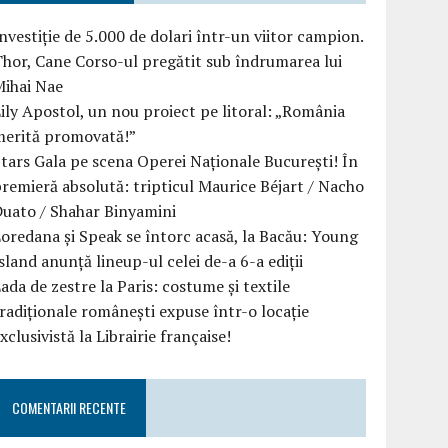
nvestiție de 5.000 de dolari într-un viitor campion.
hor, Cane Corso-ul pregătit sub îndrumarea lui
Mihai Nae
ily Apostol, un nou proiect pe litoral: „România
merită promovată!”
tars Gala pe scena Operei Naționale București! În
remieră absolută: tripticul Maurice Béjart / Nacho
uato / Shahar Binyamini
oredana și Speak se întorc acasă, la Bacău: Young
sland anunță lineup-ul celei de-a 6-a ediții
ada de zestre la Paris: costume și textile
radiționale românești expuse într-o locație
xclusivistă la Librairie française!
COMENTARII RECENTE