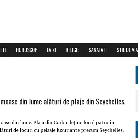
ETE
HOROSCOP
LA ZI
RELIGIE
SANATATE
STIL DE VI
umoase din lume alături de plaje din Seychelles,
oase din lume. Plaja din Corbu deţine locul patru în
alături de locuri cu peisaje luxuriante precum Seychelles,