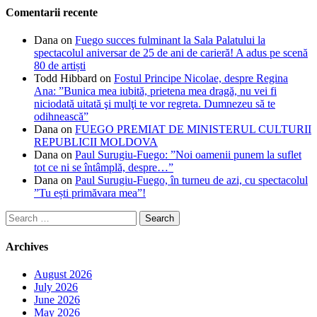
Comentarii recente
Dana
on
Fuego succes fulminant la Sala Palatului la
spectacolul aniversar de 25 de ani de carieră! A adus pe scenă
80 de artiști
Todd Hibbard
on
Fostul Principe Nicolae, despre Regina
Ana: ”Bunica mea iubită, prietena mea dragă, nu vei fi
niciodată uitată şi mulţi te vor regreta. Dumnezeu să te
odihnească”
Dana
on
FUEGO PREMIAT DE MINISTERUL CULTURII
REPUBLICII MOLDOVA
Dana
on
Paul Surugiu-Fuego: ”Noi oamenii punem la suflet
tot ce ni se întâmplă, despre…”
Dana
on
Paul Surugiu-Fuego, în turneu de azi, cu spectacolul
”Tu ești primăvara mea”!
Search
for:
Archives
August 2026
July 2026
June 2026
May 2026