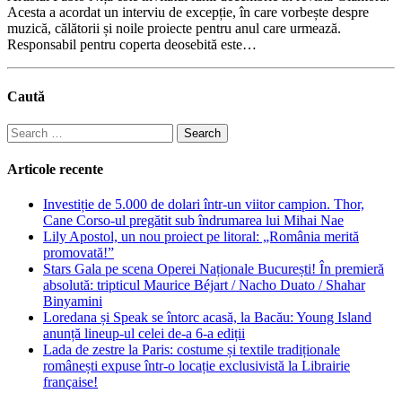
Acesta a acordat un interviu de excepție, în care vorbește despre
muzică, călătorii și noile proiecte pentru anul care urmează.
Responsabil pentru coperta deosebită este…
Caută
Search
for:
Articole recente
Investiție de 5.000 de dolari într-un viitor campion. Thor,
Cane Corso-ul pregătit sub îndrumarea lui Mihai Nae
Lily Apostol, un nou proiect pe litoral: „România merită
promovată!”
Stars Gala pe scena Operei Naționale București! În premieră
absolută: tripticul Maurice Béjart / Nacho Duato / Shahar
Binyamini
Loredana și Speak se întorc acasă, la Bacău: Young Island
anunță lineup-ul celei de-a 6-a ediții
Lada de zestre la Paris: costume și textile tradiționale
românești expuse într-o locație exclusivistă la Librairie
française!