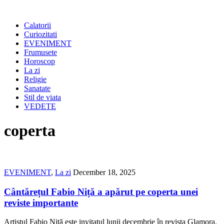
Calatorii
Curiozitati
EVENIMENT
Frumusete
Horoscop
La zi
Religie
Sanatate
Stil de viata
VEDETE
coperta
EVENIMENT
,
La zi
December 18, 2025
Cântărețul Fabio Niță a apărut pe coperta unei
reviste importante
Artistul Fabio Niță este invitatul lunii decembrie în revista Glamora.