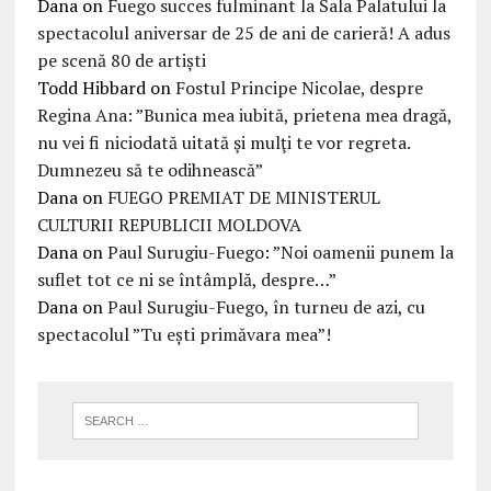
Dana
on
Fuego succes fulminant la Sala Palatului la
spectacolul aniversar de 25 de ani de carieră! A adus
pe scenă 80 de artiști
Todd Hibbard
on
Fostul Principe Nicolae, despre
Regina Ana: ”Bunica mea iubită, prietena mea dragă,
nu vei fi niciodată uitată şi mulţi te vor regreta.
Dumnezeu să te odihnească”
Dana
on
FUEGO PREMIAT DE MINISTERUL
CULTURII REPUBLICII MOLDOVA
Dana
on
Paul Surugiu-Fuego: ”Noi oamenii punem la
suflet tot ce ni se întâmplă, despre…”
Dana
on
Paul Surugiu-Fuego, în turneu de azi, cu
spectacolul ”Tu ești primăvara mea”!