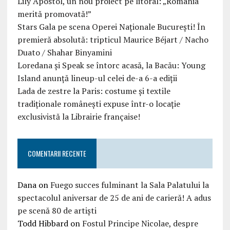
Lily Apostol, un nou proiect pe litoral: „România
merită promovată!”
Stars Gala pe scena Operei Naționale București! În
premieră absolută: tripticul Maurice Béjart / Nacho
Duato / Shahar Binyamini
Loredana și Speak se întorc acasă, la Bacău: Young
Island anunță lineup-ul celei de-a 6-a ediții
Lada de zestre la Paris: costume și textile
tradiționale românești expuse într-o locație
exclusivistă la Librairie française!
COMENTARII RECENTE
Dana
on
Fuego succes fulminant la Sala Palatului la
spectacolul aniversar de 25 de ani de carieră! A adus
pe scenă 80 de artiști
Todd Hibbard
on
Fostul Principe Nicolae, despre