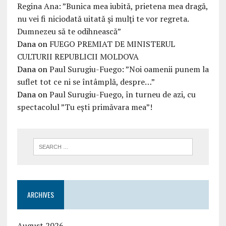
Regina Ana: ”Bunica mea iubită, prietena mea dragă,
nu vei fi niciodată uitată şi mulţi te vor regreta.
Dumnezeu să te odihnească”
Dana
on
FUEGO PREMIAT DE MINISTERUL
CULTURII REPUBLICII MOLDOVA
Dana
on
Paul Surugiu-Fuego: ”Noi oamenii punem la
suflet tot ce ni se întâmplă, despre…”
Dana
on
Paul Surugiu-Fuego, în turneu de azi, cu
spectacolul ”Tu ești primăvara mea”!
ARCHIVES
August 2026