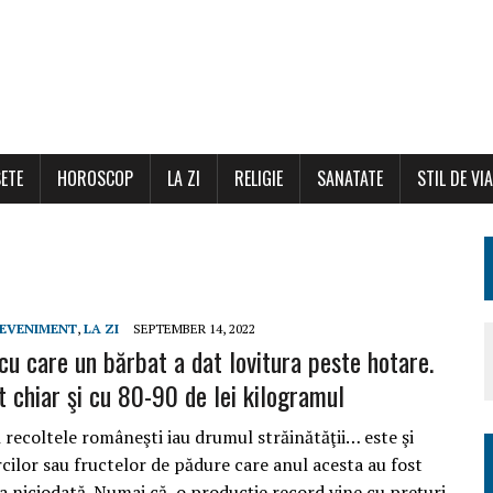
ETE
HOROSCOP
LA ZI
RELIGIE
SANATATE
STIL DE VI
EVENIMENT
,
LA ZI
SEPTEMBER 14, 2022
cu care un bărbat a dat lovitura peste hotare.
t chiar şi cu 80-90 de lei kilogramul
 recoltele româneşti iau drumul străinătăţii… este şi
cilor sau fructelor de pădure care anul acesta au fost
a niciodată. Numai că, o producţie record vine cu preţuri