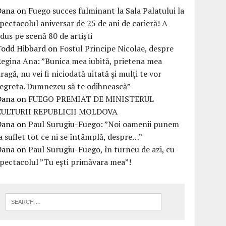
Dana
on
Fuego succes fulminant la Sala Palatului la
pectacolul aniversar de 25 de ani de carieră! A
dus pe scenă 80 de artiști
Todd Hibbard
on
Fostul Principe Nicolae, despre
egina Ana: ”Bunica mea iubită, prietena mea
ragă, nu vei fi niciodată uitată şi mulţi te vor
egreta. Dumnezeu să te odihnească”
Dana
on
FUEGO PREMIAT DE MINISTERUL
CULTURII REPUBLICII MOLDOVA
Dana
on
Paul Surugiu-Fuego: ”Noi oamenii punem
a suflet tot ce ni se întâmplă, despre…”
Dana
on
Paul Surugiu-Fuego, în turneu de azi, cu
pectacolul ”Tu ești primăvara mea”!