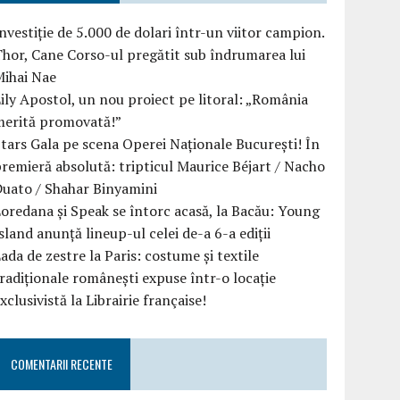
nvestiție de 5.000 de dolari într-un viitor campion.
hor, Cane Corso-ul pregătit sub îndrumarea lui
Mihai Nae
ily Apostol, un nou proiect pe litoral: „România
merită promovată!”
tars Gala pe scena Operei Naționale București! În
remieră absolută: tripticul Maurice Béjart / Nacho
uato / Shahar Binyamini
oredana și Speak se întorc acasă, la Bacău: Young
sland anunță lineup-ul celei de-a 6-a ediții
ada de zestre la Paris: costume și textile
radiționale românești expuse într-o locație
xclusivistă la Librairie française!
COMENTARII RECENTE