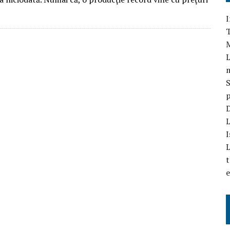
I
T
L
S
p
D
L
I
L
t
e