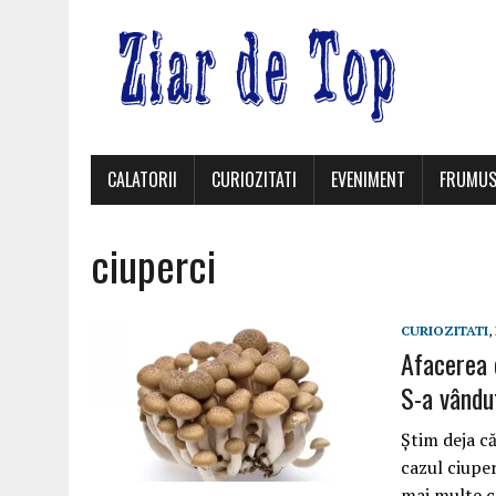
CALATORII
CURIOZITATI
EVENIMENT
FRUMUS
ciuperci
CURIOZITATI
,
Afacerea 
S-a vându
Știm deja că
cazul ciuper
mai multe c