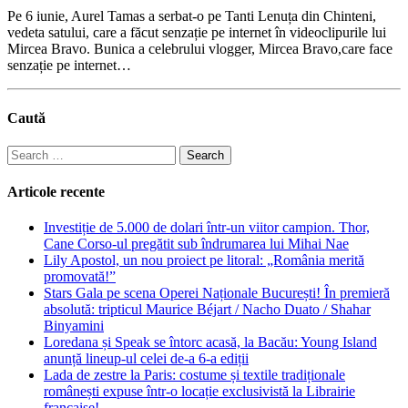
Pe 6 iunie, Aurel Tamas a serbat-o pe Tanti Lenuța din Chinteni,
vedeta satului, care a făcut senzație pe internet în videoclipurile lui
Mircea Bravo. Bunica a celebrului vlogger, Mircea Bravo,care face
senzație pe internet…
Caută
Search
for:
Articole recente
Investiție de 5.000 de dolari într-un viitor campion. Thor,
Cane Corso-ul pregătit sub îndrumarea lui Mihai Nae
Lily Apostol, un nou proiect pe litoral: „România merită
promovată!”
Stars Gala pe scena Operei Naționale București! În premieră
absolută: tripticul Maurice Béjart / Nacho Duato / Shahar
Binyamini
Loredana și Speak se întorc acasă, la Bacău: Young Island
anunță lineup-ul celei de-a 6-a ediții
Lada de zestre la Paris: costume și textile tradiționale
românești expuse într-o locație exclusivistă la Librairie
française!