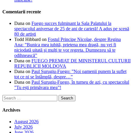
Comentarii recente
Dana
on
Fuego succes fulminant la Sala Palatului la
spectacolul aniversar de 25 de ani de carieră! A adus pe scenă
80 de artiști
Todd Hibbard
on
Fostul Principe Nicolae, despre Regina
Ana: ”Bunica mea iubită, prietena mea dragă, nu vei fi
niciodată uitată şi mulţi te vor regreta. Dumnezeu să te
odihnească”
Dana
on
FUEGO PREMIAT DE MINISTERUL CULTURII
REPUBLICII MOLDOVA
Dana
on
Paul Surugiu-Fuego: ”Noi oamenii punem la suflet
tot ce ni se întâmplă, despre…”
Dana
on
Paul Surugiu-Fuego, în turneu de azi, cu spectacolul
”Tu ești primăvara mea”!
Search
for:
Archives
August 2026
July 2026
June 2026