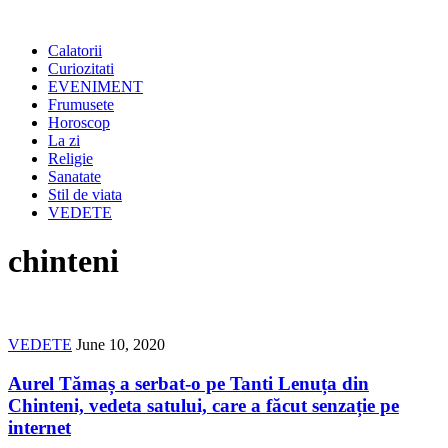
Calatorii
Curiozitati
EVENIMENT
Frumusete
Horoscop
La zi
Religie
Sanatate
Stil de viata
VEDETE
chinteni
VEDETE
June 10, 2020
Aurel Tămaș a serbat-o pe Tanti Lenuța din
Chinteni, vedeta satului, care a făcut senzație pe
internet