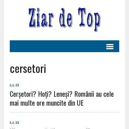
cersetori
LA ZI
Cerșetori? Hoți? Leneși? Românii au cele
mai multe ore muncite din UE
LA ZI