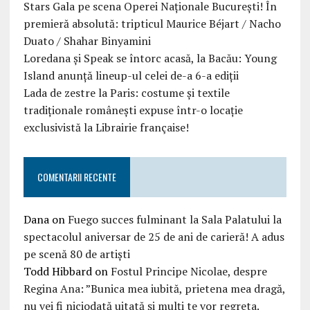
Stars Gala pe scena Operei Naționale București! În
premieră absolută: tripticul Maurice Béjart / Nacho
Duato / Shahar Binyamini
Loredana și Speak se întorc acasă, la Bacău: Young
Island anunță lineup-ul celei de-a 6-a ediții
Lada de zestre la Paris: costume și textile
tradiționale românești expuse într-o locație
exclusivistă la Librairie française!
COMENTARII RECENTE
Dana
on
Fuego succes fulminant la Sala Palatului la
spectacolul aniversar de 25 de ani de carieră! A adus
pe scenă 80 de artiști
Todd Hibbard
on
Fostul Principe Nicolae, despre
Regina Ana: ”Bunica mea iubită, prietena mea dragă,
nu vei fi niciodată uitată şi mulţi te vor regreta.