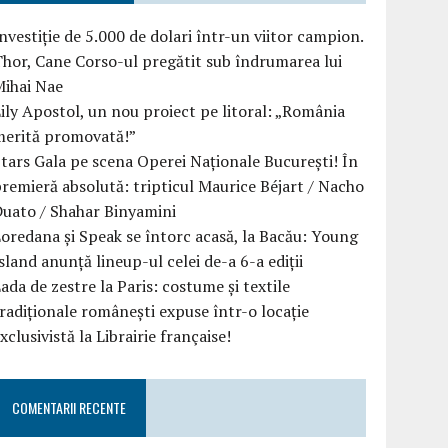
nvestiție de 5.000 de dolari într-un viitor campion.
hor, Cane Corso-ul pregătit sub îndrumarea lui
Mihai Nae
ily Apostol, un nou proiect pe litoral: „România
merită promovată!”
tars Gala pe scena Operei Naționale București! În
remieră absolută: tripticul Maurice Béjart / Nacho
uato / Shahar Binyamini
oredana și Speak se întorc acasă, la Bacău: Young
sland anunță lineup-ul celei de-a 6-a ediții
ada de zestre la Paris: costume și textile
radiționale românești expuse într-o locație
xclusivistă la Librairie française!
COMENTARII RECENTE