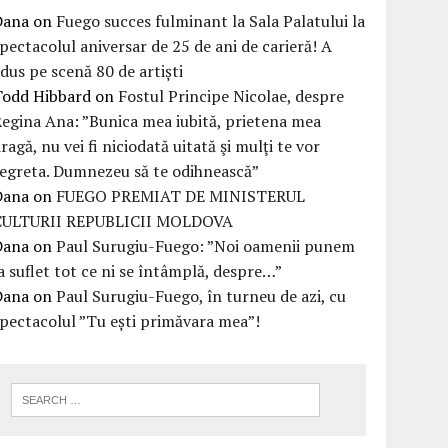
Dana
on
Fuego succes fulminant la Sala Palatului la
pectacolul aniversar de 25 de ani de carieră! A
dus pe scenă 80 de artiști
Todd Hibbard
on
Fostul Principe Nicolae, despre
egina Ana: ”Bunica mea iubită, prietena mea
ragă, nu vei fi niciodată uitată şi mulţi te vor
egreta. Dumnezeu să te odihnească”
Dana
on
FUEGO PREMIAT DE MINISTERUL
CULTURII REPUBLICII MOLDOVA
Dana
on
Paul Surugiu-Fuego: ”Noi oamenii punem
a suflet tot ce ni se întâmplă, despre…”
Dana
on
Paul Surugiu-Fuego, în turneu de azi, cu
pectacolul ”Tu ești primăvara mea”!