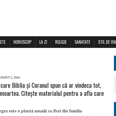
ETE
HOROSCOP
LA ZI
RELIGIE
SANATATE
STIL DE VI
UGUST 2, 2016
care Biblia și Coranul spun că ar vindeca tot,
 moartea. Citește materialul pentru a afla care
gru este o plantă anuală cu flori din familia