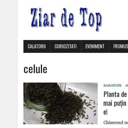
CALATORII
CURIOZITATI
EVENIMENT
FRUMUS
celule
SANATATE
A
Planta de 
mai puțin
e!
Chimenul ne