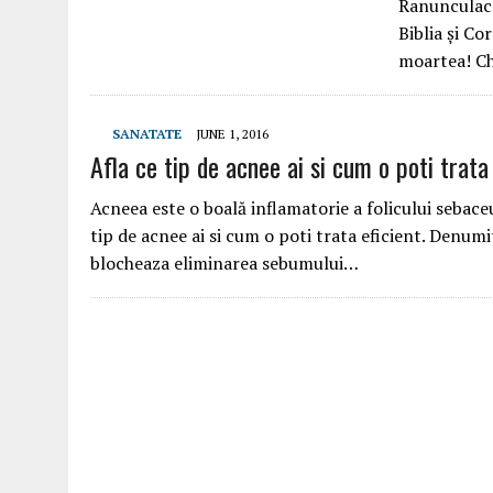
Ranunculace
Biblia și Co
moartea! C
SANATATE
JUNE 1, 2016
Afla ce tip de acnee ai si cum o poti trata 
Acneea este o boală inflamatorie a folicului sebaceu
tip de acnee ai si cum o poti trata eficient. Denumi
blocheaza eliminarea sebumului…