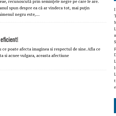
ae, recunoscută prin semințele negre pe care le are.
ranul spun despre ea că ar vindeca tot, mai puțin
I
himenul negru este,…
T
L
eficient!
S
p
 ce poate afecta imaginea si respectul de sine. Afla ce
D
ta si acnee vulgara, aceasta afectiune
L
I
L
t
e