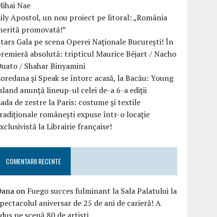
Mihai Nae
ily Apostol, un nou proiect pe litoral: „România
merită promovată!”
tars Gala pe scena Operei Naționale București! În
remieră absolută: tripticul Maurice Béjart / Nacho
uato / Shahar Binyamini
oredana și Speak se întorc acasă, la Bacău: Young
sland anunță lineup-ul celei de-a 6-a ediții
ada de zestre la Paris: costume și textile
radiționale românești expuse într-o locație
xclusivistă la Librairie française!
COMENTARII RECENTE
Dana
on
Fuego succes fulminant la Sala Palatului la
pectacolul aniversar de 25 de ani de carieră! A
dus pe scenă 80 de artiști