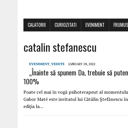
CALATORII
CURIOZITATI
EVENIMENT
FRUMUS
catalin stefanescu
EVENIMENT
,
VEDETE
JANUARY 28, 2022
„Înainte să spunem Da, trebuie să pute
100%
Poate cel mai în vogă psihoterapeut al momentului,
Gabor Maté este invitatul lui Cătălin Ştefănescu î
ediţia la…