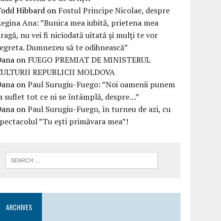
Todd Hibbard
on
Fostul Principe Nicolae, despre
egina Ana: ”Bunica mea iubită, prietena mea
ragă, nu vei fi niciodată uitată şi mulţi te vor
egreta. Dumnezeu să te odihnească”
Dana
on
FUEGO PREMIAT DE MINISTERUL
CULTURII REPUBLICII MOLDOVA
Dana
on
Paul Surugiu-Fuego: ”Noi oamenii punem
a suflet tot ce ni se întâmplă, despre…”
Dana
on
Paul Surugiu-Fuego, în turneu de azi, cu
pectacolul ”Tu ești primăvara mea”!
ARCHIVES