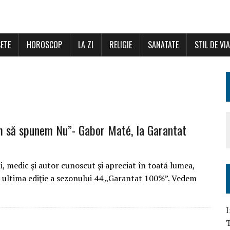
ETE
HOROSCOP
LA ZI
RELIGIE
SANATATE
STIL DE VI
m să spunem Nu”- Gabor Maté, la Garantat
 medic şi autor cunoscut şi apreciat în toată lumea,
n ultima ediţie a sezonului 44 „Garantat 100%”. Vedem
I
T