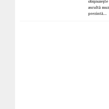
obişnuieşte 
ascultă muzi
prezintă…