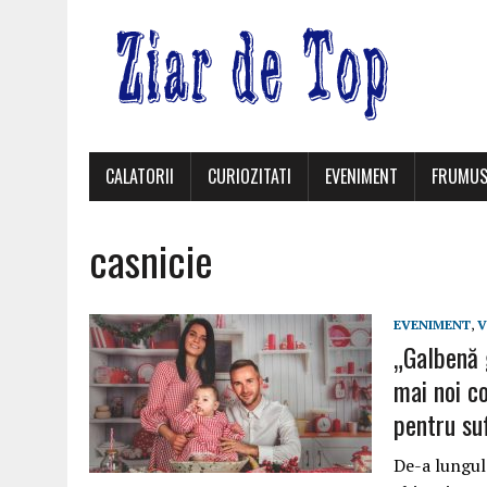
CALATORII
CURIOZITATI
EVENIMENT
FRUMUS
casnicie
EVENIMENT
,
V
„Galbenă 
mai noi co
pentru suf
De-a lungul 