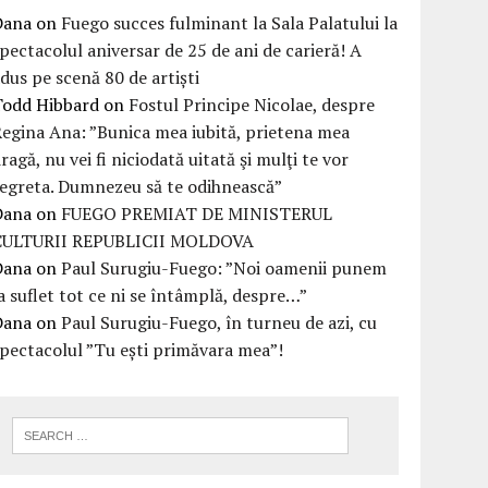
Dana
on
Fuego succes fulminant la Sala Palatului la
pectacolul aniversar de 25 de ani de carieră! A
dus pe scenă 80 de artiști
Todd Hibbard
on
Fostul Principe Nicolae, despre
egina Ana: ”Bunica mea iubită, prietena mea
ragă, nu vei fi niciodată uitată şi mulţi te vor
egreta. Dumnezeu să te odihnească”
Dana
on
FUEGO PREMIAT DE MINISTERUL
CULTURII REPUBLICII MOLDOVA
Dana
on
Paul Surugiu-Fuego: ”Noi oamenii punem
a suflet tot ce ni se întâmplă, despre…”
Dana
on
Paul Surugiu-Fuego, în turneu de azi, cu
pectacolul ”Tu ești primăvara mea”!