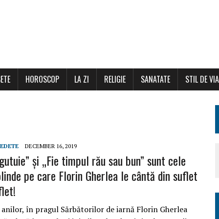
ETE
HOROSCOP
LA ZI
RELIGIE
SANATATE
STIL DE VI
EDETE
DECEMBER 16, 2019
gutuie” și „Fie timpul rău sau bun” sunt cele
linde pe care Florin Gherlea le cântă din suflet
let!
anilor, în pragul Sărbătorilor de iarnă Florin Gherlea