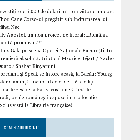
nvestiție de 5.000 de dolari într-un viitor campion.
hor, Cane Corso-ul pregătit sub îndrumarea lui
Mihai Nae
ily Apostol, un nou proiect pe litoral: „România
merită promovată!”
tars Gala pe scena Operei Naționale București! În
remieră absolută: tripticul Maurice Béjart / Nacho
uato / Shahar Binyamini
oredana și Speak se întorc acasă, la Bacău: Young
sland anunță lineup-ul celei de-a 6-a ediții
ada de zestre la Paris: costume și textile
radiționale românești expuse într-o locație
xclusivistă la Librairie française!
COMENTARII RECENTE