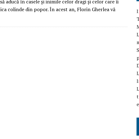
să aducă în casele și inimile celor dragi și celor care îi
ca colinde din popor. În acest an, Florin Gherlea vă
I
T
L
S
p
D
L
I
L
t
e