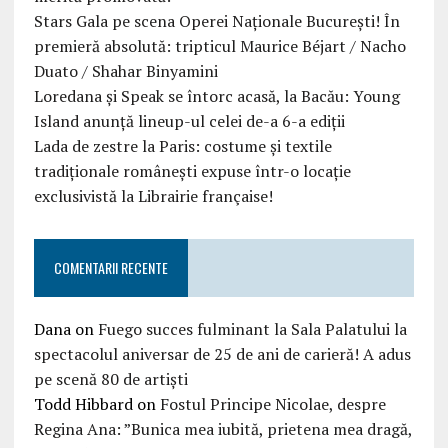
Stars Gala pe scena Operei Naționale București! În
premieră absolută: tripticul Maurice Béjart / Nacho
Duato / Shahar Binyamini
Loredana și Speak se întorc acasă, la Bacău: Young
Island anunță lineup-ul celei de-a 6-a ediții
Lada de zestre la Paris: costume și textile
tradiționale românești expuse într-o locație
exclusivistă la Librairie française!
COMENTARII RECENTE
Dana
on
Fuego succes fulminant la Sala Palatului la
spectacolul aniversar de 25 de ani de carieră! A adus
pe scenă 80 de artiști
Todd Hibbard
on
Fostul Principe Nicolae, despre
Regina Ana: ”Bunica mea iubită, prietena mea dragă,