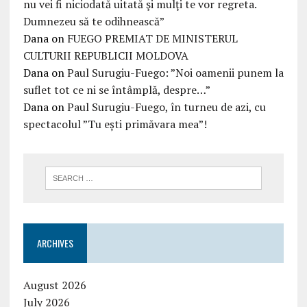
nu vei fi niciodată uitată şi mulţi te vor regreta.
Dumnezeu să te odihnească”
Dana
on
FUEGO PREMIAT DE MINISTERUL
CULTURII REPUBLICII MOLDOVA
Dana
on
Paul Surugiu-Fuego: ”Noi oamenii punem la
suflet tot ce ni se întâmplă, despre…”
Dana
on
Paul Surugiu-Fuego, în turneu de azi, cu
spectacolul ”Tu ești primăvara mea”!
ARCHIVES
August 2026
July 2026