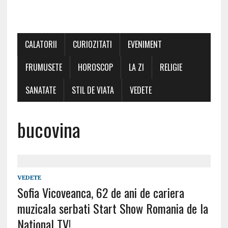
CALATORII
CURIOZITATI
EVENIMENT
FRUMUSETE
HOROSCOP
LA ZI
RELIGIE
SANATATE
STIL DE VIATA
VEDETE
bucovina
VEDETE
Sofia Vicoveanca, 62 de ani de cariera
muzicala serbati Start Show Romania de la
National TV!