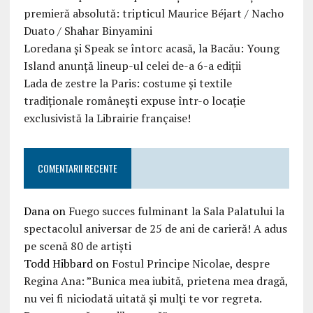
premieră absolută: tripticul Maurice Béjart / Nacho
Duato / Shahar Binyamini
Loredana și Speak se întorc acasă, la Bacău: Young
Island anunță lineup-ul celei de-a 6-a ediții
Lada de zestre la Paris: costume și textile
tradiționale românești expuse într-o locație
exclusivistă la Librairie française!
COMENTARII RECENTE
Dana
on
Fuego succes fulminant la Sala Palatului la
spectacolul aniversar de 25 de ani de carieră! A adus
pe scenă 80 de artiști
Todd Hibbard
on
Fostul Principe Nicolae, despre
Regina Ana: ”Bunica mea iubită, prietena mea dragă,
nu vei fi niciodată uitată şi mulţi te vor regreta.