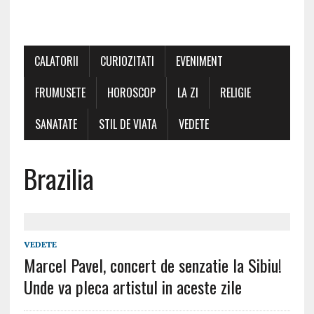
CALATORII
CURIOZITATI
EVENIMENT
FRUMUSETE
HOROSCOP
LA ZI
RELIGIE
SANATATE
STIL DE VIATA
VEDETE
Brazilia
VEDETE
Marcel Pavel, concert de senzatie la Sibiu!
Unde va pleca artistul in aceste zile