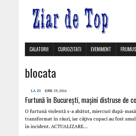
CALATORII
CURIOZITATI
EVENIMENT
FRUMUS
blocata
LA ZI
JUNE 29, 2016
Furtună în București, mașini distruse de co
O furtună violentă s-a abătut, miercuri după-masă, 
transformat în râuri, iar câțiva copaci au fost sm
în incident. ACTUALIZARE…