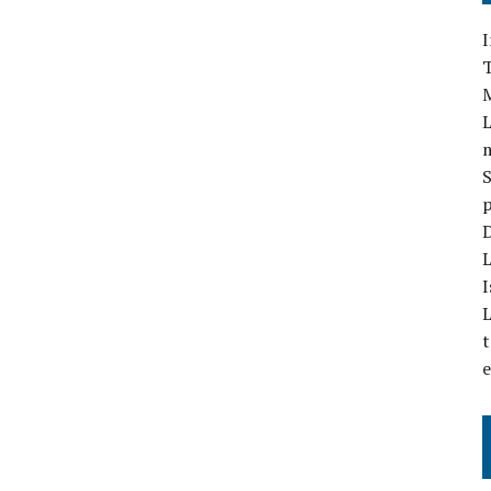
I
T
L
S
p
D
L
I
L
t
e