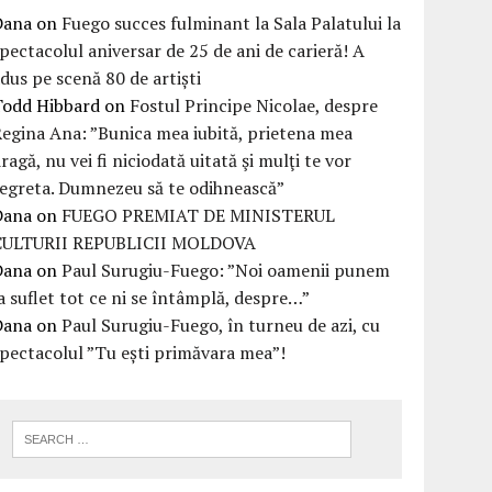
Dana
on
Fuego succes fulminant la Sala Palatului la
pectacolul aniversar de 25 de ani de carieră! A
dus pe scenă 80 de artiști
Todd Hibbard
on
Fostul Principe Nicolae, despre
egina Ana: ”Bunica mea iubită, prietena mea
ragă, nu vei fi niciodată uitată şi mulţi te vor
egreta. Dumnezeu să te odihnească”
Dana
on
FUEGO PREMIAT DE MINISTERUL
CULTURII REPUBLICII MOLDOVA
Dana
on
Paul Surugiu-Fuego: ”Noi oamenii punem
a suflet tot ce ni se întâmplă, despre…”
Dana
on
Paul Surugiu-Fuego, în turneu de azi, cu
pectacolul ”Tu ești primăvara mea”!