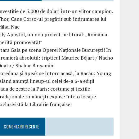
nvestiție de 5.000 de dolari într-un viitor campion.
hor, Cane Corso-ul pregătit sub îndrumarea lui
Mihai Nae
ily Apostol, un nou proiect pe litoral: „România
merită promovată!”
tars Gala pe scena Operei Naționale București! În
remieră absolută: tripticul Maurice Béjart / Nacho
uato / Shahar Binyamini
oredana și Speak se întorc acasă, la Bacău: Young
sland anunță lineup-ul celei de-a 6-a ediții
ada de zestre la Paris: costume și textile
radiționale românești expuse într-o locație
xclusivistă la Librairie française!
COMENTARII RECENTE