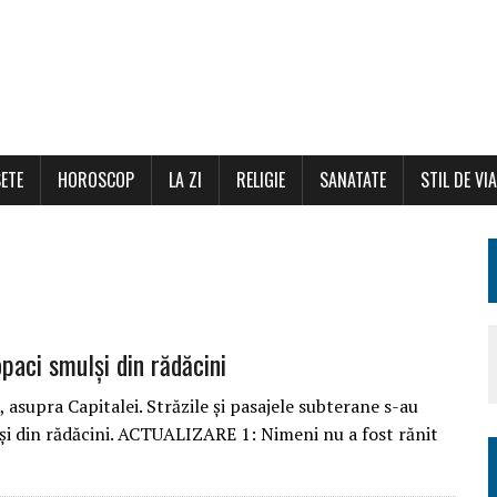
ETE
HOROSCOP
LA ZI
RELIGIE
SANATATE
STIL DE VI
paci smulși din rădăcini
asupra Capitalei. Străzile și pasajele subterane s-au
ulși din rădăcini. ACTUALIZARE 1: Nimeni nu a fost rănit