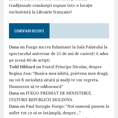
tradiționale românești expuse într-o locație
exclusivistă la Librairie française!
COMENTARII RECENTE
Dana
on
Fuego succes fulminant la Sala Palatului la
spectacolul aniversar de 25 de ani de carieră! A adus
pe scenă 80 de artiști
Todd Hibbard
on
Fostul Principe Nicolae, despre
Regina Ana: ”Bunica mea iubită, prietena mea dragă,
nu vei fi niciodată uitată şi mulţi te vor regreta.
Dumnezeu să te odihnească”
Dana
on
FUEGO PREMIAT DE MINISTERUL
CULTURII REPUBLICII MOLDOVA
Dana
on
Paul Surugiu-Fuego: ”Noi oamenii punem la
suflet tot ce ni se întâmplă, despre…”