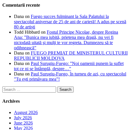
Comentarii recente
Dana
on
Fuego succes fulminant la Sala Palatului la
spectacolul aniversar de 25 de ani de carieră! A adus pe scenă
80 de artiști
Todd Hibbard
on
Fostul Principe Nicolae, despre Regina
Ana: ”Bunica mea iubită, prietena mea dragă, nu vei fi
niciodată uitată şi mulţi te vor regreta. Dumnezeu să te
odihnească”
Dana
on
FUEGO PREMIAT DE MINISTERUL CULTURII
REPUBLICII MOLDOVA
Dana
on
Paul Surugiu-Fuego: ”Noi oamenii punem la suflet
tot ce ni se întâmplă, despre…”
Dana
on
Paul Surugiu-Fuego, în turneu de azi, cu spectacolul
”Tu ești primăvara mea”!
Search
for:
Archives
August 2026
July 2026
June 2026
May 2026