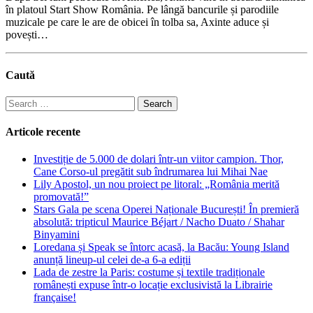
în platoul Start Show România. Pe lângă bancurile și parodiile
muzicale pe care le are de obicei în tolba sa, Axinte aduce și
povești…
Caută
Search
for:
Articole recente
Investiție de 5.000 de dolari într-un viitor campion. Thor,
Cane Corso-ul pregătit sub îndrumarea lui Mihai Nae
Lily Apostol, un nou proiect pe litoral: „România merită
promovată!”
Stars Gala pe scena Operei Naționale București! În premieră
absolută: tripticul Maurice Béjart / Nacho Duato / Shahar
Binyamini
Loredana și Speak se întorc acasă, la Bacău: Young Island
anunță lineup-ul celei de-a 6-a ediții
Lada de zestre la Paris: costume și textile tradiționale
românești expuse într-o locație exclusivistă la Librairie
française!