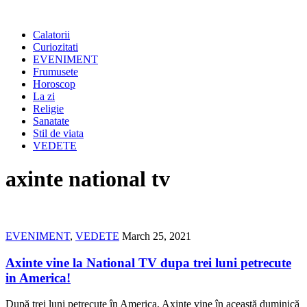
Calatorii
Curiozitati
EVENIMENT
Frumusete
Horoscop
La zi
Religie
Sanatate
Stil de viata
VEDETE
axinte national tv
EVENIMENT
,
VEDETE
March 25, 2021
Axinte vine la National TV dupa trei luni petrecute
in America!
După trei luni petrecute în America, Axinte vine în această duminică