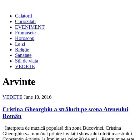
Calatorii
Curiozitati
EVENIMENT
Frumusete
Horoscop
La zi
Religie
Sanatate
Stil de viata
VEDETE
Arvinte
VEDETE
June 10, 2016
Cristina Gheorghiu a strălucit pe scena Ateneului
Român
Interpreta de muzică populară din zona Bucovinei, Cristina
Gheorghiu s-a numărat printre invitaţii show-ului oferit maestrului
Constantin Arvinte, la împlinirea celor 90 de ani. „Pentru mine este