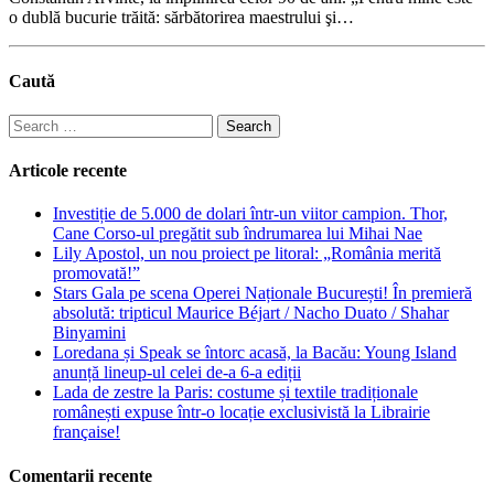
o dublă bucurie trăită: sărbătorirea maestrului şi…
Caută
Search
for:
Articole recente
Investiție de 5.000 de dolari într-un viitor campion. Thor,
Cane Corso-ul pregătit sub îndrumarea lui Mihai Nae
Lily Apostol, un nou proiect pe litoral: „România merită
promovată!”
Stars Gala pe scena Operei Naționale București! În premieră
absolută: tripticul Maurice Béjart / Nacho Duato / Shahar
Binyamini
Loredana și Speak se întorc acasă, la Bacău: Young Island
anunță lineup-ul celei de-a 6-a ediții
Lada de zestre la Paris: costume și textile tradiționale
românești expuse într-o locație exclusivistă la Librairie
française!
Comentarii recente