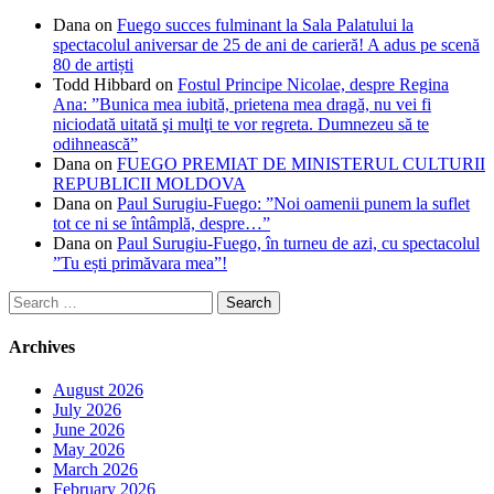
Dana
on
Fuego succes fulminant la Sala Palatului la
spectacolul aniversar de 25 de ani de carieră! A adus pe scenă
80 de artiști
Todd Hibbard
on
Fostul Principe Nicolae, despre Regina
Ana: ”Bunica mea iubită, prietena mea dragă, nu vei fi
niciodată uitată şi mulţi te vor regreta. Dumnezeu să te
odihnească”
Dana
on
FUEGO PREMIAT DE MINISTERUL CULTURII
REPUBLICII MOLDOVA
Dana
on
Paul Surugiu-Fuego: ”Noi oamenii punem la suflet
tot ce ni se întâmplă, despre…”
Dana
on
Paul Surugiu-Fuego, în turneu de azi, cu spectacolul
”Tu ești primăvara mea”!
Search
for:
Archives
August 2026
July 2026
June 2026
May 2026
March 2026
February 2026