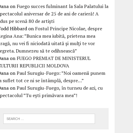
Dana
on
Fuego succes fulminant la Sala Palatului la
pectacolul aniversar de 25 de ani de carieră! A
dus pe scenă 80 de artiști
Todd Hibbard
on
Fostul Principe Nicolae, despre
egina Ana: ”Bunica mea iubită, prietena mea
ragă, nu vei fi niciodată uitată şi mulţi te vor
egreta. Dumnezeu să te odihnească”
Dana
on
FUEGO PREMIAT DE MINISTERUL
CULTURII REPUBLICII MOLDOVA
Dana
on
Paul Surugiu-Fuego: ”Noi oamenii punem
a suflet tot ce ni se întâmplă, despre…”
Dana
on
Paul Surugiu-Fuego, în turneu de azi, cu
pectacolul ”Tu ești primăvara mea”!