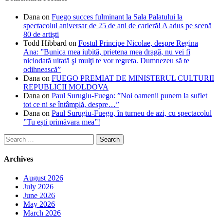
Dana
on
Fuego succes fulminant la Sala Palatului la
spectacolul aniversar de 25 de ani de carieră! A adus pe scenă
80 de artiști
Todd Hibbard
on
Fostul Principe Nicolae, despre Regina
Ana: ”Bunica mea iubită, prietena mea dragă, nu vei fi
niciodată uitată şi mulţi te vor regreta. Dumnezeu să te
odihnească”
Dana
on
FUEGO PREMIAT DE MINISTERUL CULTURII
REPUBLICII MOLDOVA
Dana
on
Paul Surugiu-Fuego: ”Noi oamenii punem la suflet
tot ce ni se întâmplă, despre…”
Dana
on
Paul Surugiu-Fuego, în turneu de azi, cu spectacolul
”Tu ești primăvara mea”!
Search
for:
Archives
August 2026
July 2026
June 2026
May 2026
March 2026