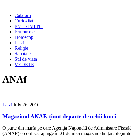
Calatorii
Curiozitati
EVENIMENT
Frumusete
Horoscop
La zi
Religie
Sanatate
Stil de viata
VEDETE
ANAf
La zi
July 26, 2016
Magazinul ANAF, ținut departe de ochii lumii
O parte din marfa pe care Agenţia Naţională de Administare Fiscală
(ANAF) o confiscă ajunge în 21 de mici magazine din ţară deţinute