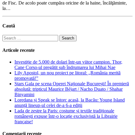
de Fisc. De acolo poate cumpăra oricine de la haine, încălţăminte,
la…
Caută
Search
for:
Articole recente
Investiție de 5.000 de dolari într-un viitor campion. Thor,
Cane Corso-ul pregătit sub îndrumarea lui Mihai Nae
Lily Apostol, un nou proiect pe litoral: „România merită
promovată!”
Stars Gala pe scena Operei Naționale București! În premieră
absolută: tripticul Maurice Béjart / Nacho Duato / Shahar
Binyamini
Loredana și Speak se întorc acasă, la Bacău: Young Island
anunță lineup-ul celei de-a 6-a ediții
Lada de zestre la Paris: costume și textile tradiționale
românești expuse într-o locație exclusivistă la Librairie
française!
Comentarii recente