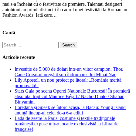
mai s-a încheiat cu o festivitate de premiere. Talentați designeri
autohtoni au primit distincții în cadrul unei festivități la Romanian
Fashion Awards. Iată care…
Caută
Search
for:
Articole recente
Investiție de 5.000 de dolari într-un viitor campion. Thor,
Cane Corso-ul pregătit sub îndrumarea lui Mihai Nae
Lily Apostol, un nou proiect pe litoral: „România merită
promovată!”
Stars Gala pe scena Operei Naționale București! În premieră
absolută: tripticul Maurice Béjart / Nacho Duato / Shahar
Binyamini
Loredana și Speak se întorc acasă, la Bacău: Young Island
anunță lineup-ul celei de-a 6-a ediții
Lada de zestre la Paris: costume și textile tradiționale
românești expuse într-o locație exclusivistă la Librairie
française!