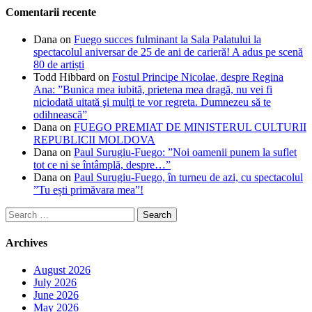
Comentarii recente
Dana
on
Fuego succes fulminant la Sala Palatului la
spectacolul aniversar de 25 de ani de carieră! A adus pe scenă
80 de artiști
Todd Hibbard
on
Fostul Principe Nicolae, despre Regina
Ana: ”Bunica mea iubită, prietena mea dragă, nu vei fi
niciodată uitată şi mulţi te vor regreta. Dumnezeu să te
odihnească”
Dana
on
FUEGO PREMIAT DE MINISTERUL CULTURII
REPUBLICII MOLDOVA
Dana
on
Paul Surugiu-Fuego: ”Noi oamenii punem la suflet
tot ce ni se întâmplă, despre…”
Dana
on
Paul Surugiu-Fuego, în turneu de azi, cu spectacolul
”Tu ești primăvara mea”!
Search
for:
Archives
August 2026
July 2026
June 2026
May 2026