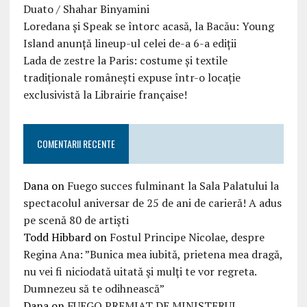
Duato / Shahar Binyamini
Loredana și Speak se întorc acasă, la Bacău: Young
Island anunță lineup-ul celei de-a 6-a ediții
Lada de zestre la Paris: costume și textile
tradiționale românești expuse într-o locație
exclusivistă la Librairie française!
COMENTARII RECENTE
Dana
on
Fuego succes fulminant la Sala Palatului la
spectacolul aniversar de 25 de ani de carieră! A adus
pe scenă 80 de artiști
Todd Hibbard
on
Fostul Principe Nicolae, despre
Regina Ana: ”Bunica mea iubită, prietena mea dragă,
nu vei fi niciodată uitată şi mulţi te vor regreta.
Dumnezeu să te odihnească”
Dana
on
FUEGO PREMIAT DE MINISTERUL