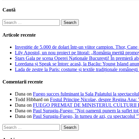
Caută
Search
for:
Articole recente
Investiție de 5.000 de dolari într-un viitor campion. Thor, Can
Lily Apostol, un nou proiect pe litoral: „România merită promo
Stars Gala pe scena Operei Naționale București! În premieră ab
Loredana și Speak se întorc acasă, la Bacău: Young Island anunță
Lada de zestre la Paris: costume și textile tradiționale românești 
Comentarii recente
Dana
on
Fuego succes fulminant la Sala Palatului la spectacolul
Todd Hibbard
on
Fostul Principe Nicolae, despre Regina Ana: ”
Dana
on
FUEGO PREMIAT DE MINISTERUL CULTURII
Dana
on
Paul Surugiu-Fuego: ”Noi oamenii punem la suflet tot
Dana
on
Paul Surugiu-Fuego, în turneu de azi, cu spectacolul 
Search
for: