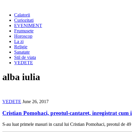
Calatorii
Curiozitati
EVENIMENT
Frumusete
Horoscop
La zi
Religie
Sanatate
Stil de viata
VEDETE
alba iulia
VEDETE
June 26, 2017
Cristian Pomohaci, preotul-cantaret, inregistrat cum i
S-au luat primele masuri in cazul lui Cristian Pomohaci, preotul de 49 