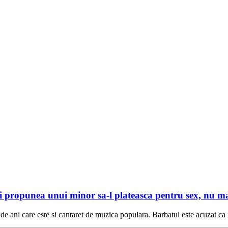
i propunea unui minor sa-l plateasca pentru sex, nu mai
de ani care este si cantaret de muzica populara. Barbatul este acuzat ca