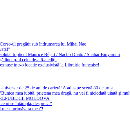
e Corso-ul pregătit sub îndrumarea lui Mihai Nae
vată!”
solută: tripticul Maurice Béjart / Nacho Duato / Shahar Binyamini
 lineup-ul celei de-a 6-a ediții
expuse într-o locație exclusivistă la Librairie française!
 aniversar de 25 de ani de carieră! A adus pe scenă 80 de artiști
Bunica mea iubită, prietena mea dragă, nu vei fi niciodată uitată şi mu
 REPUBLICII MOLDOVA
 ce ni se întâmplă, despre…”
”Tu ești primăvara mea”!