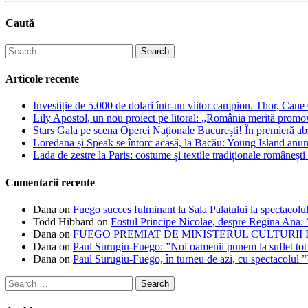
Caută
Search
for:
Articole recente
Investiție de 5.000 de dolari într-un viitor campion. Thor, Can
Lily Apostol, un nou proiect pe litoral: „România merită promo
Stars Gala pe scena Operei Naționale București! În premieră ab
Loredana și Speak se întorc acasă, la Bacău: Young Island anunță
Lada de zestre la Paris: costume și textile tradiționale românești 
Comentarii recente
Dana
on
Fuego succes fulminant la Sala Palatului la spectacolul
Todd Hibbard
on
Fostul Principe Nicolae, despre Regina Ana: ”
Dana
on
FUEGO PREMIAT DE MINISTERUL CULTURII
Dana
on
Paul Surugiu-Fuego: ”Noi oamenii punem la suflet tot
Dana
on
Paul Surugiu-Fuego, în turneu de azi, cu spectacolul 
Search
for: