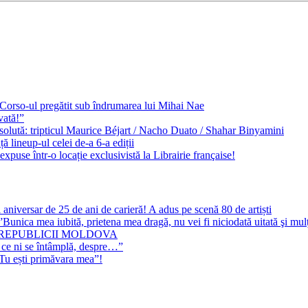
e Corso-ul pregătit sub îndrumarea lui Mihai Nae
vată!”
solută: tripticul Maurice Béjart / Nacho Duato / Shahar Binyamini
 lineup-ul celei de-a 6-a ediții
expuse într-o locație exclusivistă la Librairie française!
 aniversar de 25 de ani de carieră! A adus pe scenă 80 de artiști
Bunica mea iubită, prietena mea dragă, nu vei fi niciodată uitată şi mu
 REPUBLICII MOLDOVA
 ce ni se întâmplă, despre…”
”Tu ești primăvara mea”!