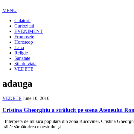
MENU
Calatorii
Curiozitati
EVENIMENT
Frumusete
Horoscop
La zi
Religie
Sanatate
Stil de viata
VEDETE
adauga
VEDETE
June 10, 2016
Cristina Gheorghiu a strălucit pe scena Ateneului R
Interpreta de muzică populară din zona Bucovinei, Cristina Gheorghiu s
trăită: sărbătorirea maestrului şi…