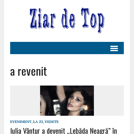
a revenit
EVENIMENT
,
LA ZI
,
VEDETE
Iulia Vântur a devenit „Lebăda Neagră” în