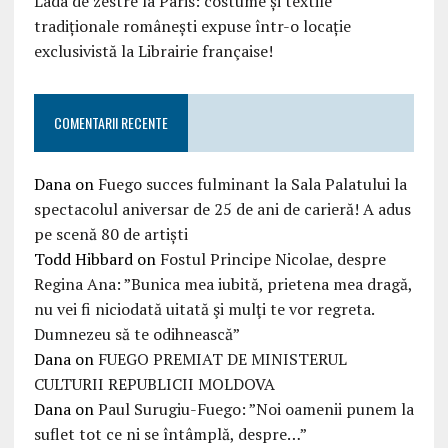
Lada de zestre la Paris: costume și textile
tradiționale românești expuse într-o locație
exclusivistă la Librairie française!
COMENTARII RECENTE
Dana
on
Fuego succes fulminant la Sala Palatului la
spectacolul aniversar de 25 de ani de carieră! A adus
pe scenă 80 de artiști
Todd Hibbard
on
Fostul Principe Nicolae, despre
Regina Ana: ”Bunica mea iubită, prietena mea dragă,
nu vei fi niciodată uitată şi mulţi te vor regreta.
Dumnezeu să te odihnească”
Dana
on
FUEGO PREMIAT DE MINISTERUL
CULTURII REPUBLICII MOLDOVA
Dana
on
Paul Surugiu-Fuego: ”Noi oamenii punem la
suflet tot ce ni se întâmplă, despre…”