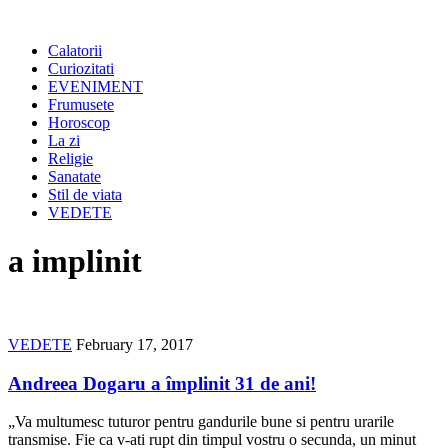
Calatorii
Curiozitati
EVENIMENT
Frumusete
Horoscop
La zi
Religie
Sanatate
Stil de viata
VEDETE
a implinit
VEDETE
February 17, 2017
Andreea Dogaru a împlinit 31 de ani!
„Va multumesc tuturor pentru gandurile bune si pentru urarile
transmise. Fie ca v-ati rupt din timpul vostru o secunda, un minut