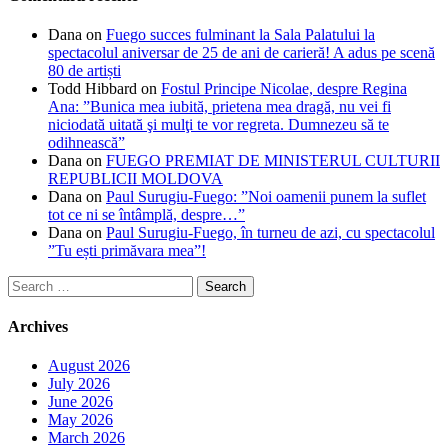
Dana
on
Fuego succes fulminant la Sala Palatului la
spectacolul aniversar de 25 de ani de carieră! A adus pe scenă
80 de artiști
Todd Hibbard
on
Fostul Principe Nicolae, despre Regina
Ana: ”Bunica mea iubită, prietena mea dragă, nu vei fi
niciodată uitată şi mulţi te vor regreta. Dumnezeu să te
odihnească”
Dana
on
FUEGO PREMIAT DE MINISTERUL CULTURII
REPUBLICII MOLDOVA
Dana
on
Paul Surugiu-Fuego: ”Noi oamenii punem la suflet
tot ce ni se întâmplă, despre…”
Dana
on
Paul Surugiu-Fuego, în turneu de azi, cu spectacolul
”Tu ești primăvara mea”!
Search
for:
Archives
August 2026
July 2026
June 2026
May 2026
March 2026