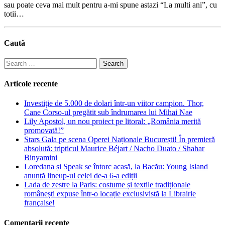
sau poate ceva mai mult pentru a-mi spune astazi “La multi ani”, cu
totii…
Caută
Search
for:
Articole recente
Investiție de 5.000 de dolari într-un viitor campion. Thor,
Cane Corso-ul pregătit sub îndrumarea lui Mihai Nae
Lily Apostol, un nou proiect pe litoral: „România merită
promovată!”
Stars Gala pe scena Operei Naționale București! În premieră
absolută: tripticul Maurice Béjart / Nacho Duato / Shahar
Binyamini
Loredana și Speak se întorc acasă, la Bacău: Young Island
anunță lineup-ul celei de-a 6-a ediții
Lada de zestre la Paris: costume și textile tradiționale
românești expuse într-o locație exclusivistă la Librairie
française!
Comentarii recente