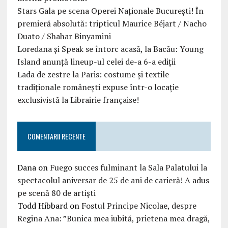
Stars Gala pe scena Operei Naționale București! În
premieră absolută: tripticul Maurice Béjart / Nacho
Duato / Shahar Binyamini
Loredana și Speak se întorc acasă, la Bacău: Young
Island anunță lineup-ul celei de-a 6-a ediții
Lada de zestre la Paris: costume și textile
tradiționale românești expuse într-o locație
exclusivistă la Librairie française!
COMENTARII RECENTE
Dana
on
Fuego succes fulminant la Sala Palatului la
spectacolul aniversar de 25 de ani de carieră! A adus
pe scenă 80 de artiști
Todd Hibbard
on
Fostul Principe Nicolae, despre
Regina Ana: ”Bunica mea iubită, prietena mea dragă,