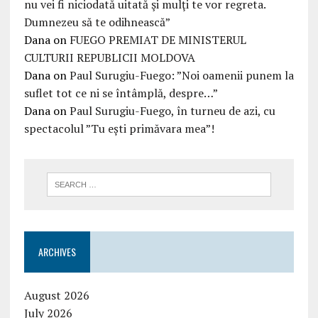
nu vei fi niciodată uitată şi mulţi te vor regreta.
Dumnezeu să te odihnească”
Dana
on
FUEGO PREMIAT DE MINISTERUL
CULTURII REPUBLICII MOLDOVA
Dana
on
Paul Surugiu-Fuego: ”Noi oamenii punem la
suflet tot ce ni se întâmplă, despre…”
Dana
on
Paul Surugiu-Fuego, în turneu de azi, cu
spectacolul ”Tu ești primăvara mea”!
ARCHIVES
August 2026
July 2026