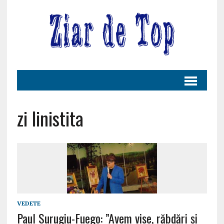
zi linistita
VEDETE
Paul Surugiu-Fuego: ”Avem vise, răbdări și