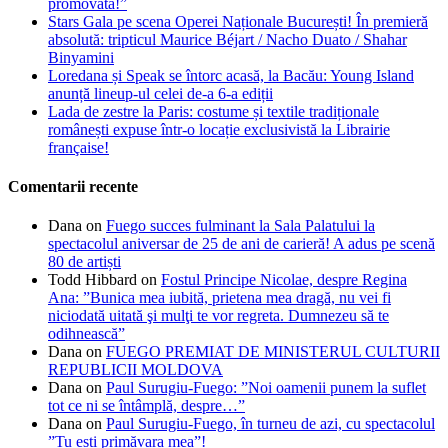
promovată!”
Stars Gala pe scena Operei Naționale București! În premieră
absolută: tripticul Maurice Béjart / Nacho Duato / Shahar
Binyamini
Loredana și Speak se întorc acasă, la Bacău: Young Island
anunță lineup-ul celei de-a 6-a ediții
Lada de zestre la Paris: costume și textile tradiționale
românești expuse într-o locație exclusivistă la Librairie
française!
Comentarii recente
Dana
on
Fuego succes fulminant la Sala Palatului la
spectacolul aniversar de 25 de ani de carieră! A adus pe scenă
80 de artiști
Todd Hibbard
on
Fostul Principe Nicolae, despre Regina
Ana: ”Bunica mea iubită, prietena mea dragă, nu vei fi
niciodată uitată şi mulţi te vor regreta. Dumnezeu să te
odihnească”
Dana
on
FUEGO PREMIAT DE MINISTERUL CULTURII
REPUBLICII MOLDOVA
Dana
on
Paul Surugiu-Fuego: ”Noi oamenii punem la suflet
tot ce ni se întâmplă, despre…”
Dana
on
Paul Surugiu-Fuego, în turneu de azi, cu spectacolul
”Tu ești primăvara mea”!