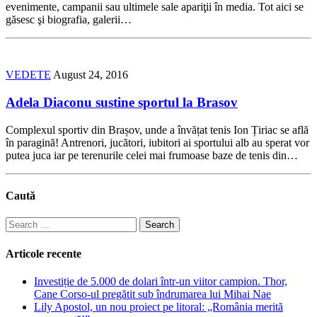
evenimente, campanii sau ultimele sale apariţii în media. Tot aici se
găsesc şi biografia, galerii…
VEDETE
August 24, 2016
Adela Diaconu sustine sportul la Brasov
Complexul sportiv din Brașov, unde a învățat tenis Ion Țiriac se află
în paragină! Antrenori, jucători, iubitori ai sportului alb au sperat vor
putea juca iar pe terenurile celei mai frumoase baze de tenis din…
Caută
Search
for:
Articole recente
Investiție de 5.000 de dolari într-un viitor campion. Thor,
Cane Corso-ul pregătit sub îndrumarea lui Mihai Nae
Lily Apostol, un nou proiect pe litoral: „România merită