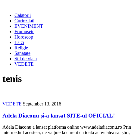
Calatorii
Curiozitati
EVENIMENT
Frumusete
Horoscop
La zi
Religie
Sanatate
Stil de viata
VEDETE
tenis
VEDETE
September 13, 2016
Adela Diaconu și-a lansat SITE-ul OFICIAL!
Adela Diaconu a lansat platforma online www.adeladiaconu.ro Prin
intermediul acesteia, ne va ţine la curent cu toată activitatea sa: ştiri,