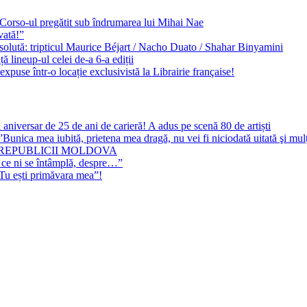
e Corso-ul pregătit sub îndrumarea lui Mihai Nae
vată!”
solută: tripticul Maurice Béjart / Nacho Duato / Shahar Binyamini
 lineup-ul celei de-a 6-a ediții
expuse într-o locație exclusivistă la Librairie française!
 aniversar de 25 de ani de carieră! A adus pe scenă 80 de artiști
Bunica mea iubită, prietena mea dragă, nu vei fi niciodată uitată şi mu
 REPUBLICII MOLDOVA
 ce ni se întâmplă, despre…”
”Tu ești primăvara mea”!