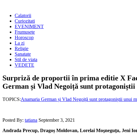
Calatorii
Curiozitati
EVENIMENT
Frumusete
Horoscop
La zi
Religie
Sanatate
Stil de viata
VEDETE
Surpriză de proportii în prima editie X 
German și Vlad Negoiță sunt protagoniști
TOPICS:
Anamaria German și Vlad Negoiță sunt protagoniștii unui 
Posted By:
tatiana
September 3, 2021
Andrada Precup, Drago
ș
Moldovan, Lorelai
Moşneguţu
, Jeni 