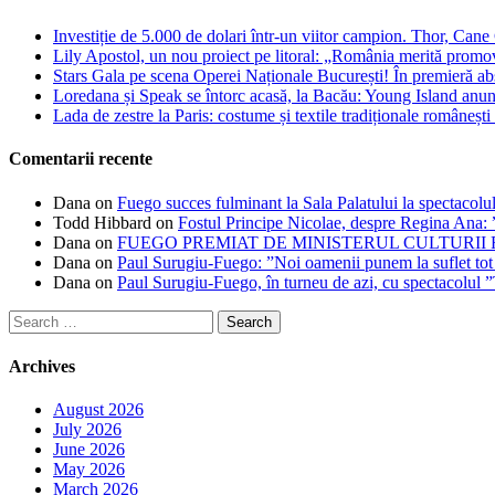
Investiție de 5.000 de dolari într-un viitor campion. Thor, Can
Lily Apostol, un nou proiect pe litoral: „România merită promo
Stars Gala pe scena Operei Naționale București! În premieră ab
Loredana și Speak se întorc acasă, la Bacău: Young Island anunță
Lada de zestre la Paris: costume și textile tradiționale românești 
Comentarii recente
Dana
on
Fuego succes fulminant la Sala Palatului la spectacolul
Todd Hibbard
on
Fostul Principe Nicolae, despre Regina Ana: ”
Dana
on
FUEGO PREMIAT DE MINISTERUL CULTURII
Dana
on
Paul Surugiu-Fuego: ”Noi oamenii punem la suflet tot
Dana
on
Paul Surugiu-Fuego, în turneu de azi, cu spectacolul 
Search
for:
Archives
August 2026
July 2026
June 2026
May 2026
March 2026