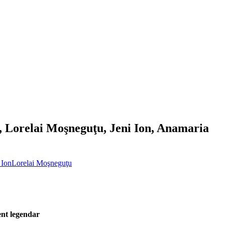
, Lorelai Moşneguţu, Jeni Ion, Anamaria
 Ion
Lorelai Moşneguţu
ent legendar