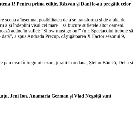
Antena 1! Pentru prima edi
ț
ie, R
ă
zvan
ș
i Dani le-au preg
ă
tit celor
e scena a însemnat posibilitatea de a se transforma și de a uita de
tru a-și îndeplini visul cel mare – să bucure sufletele altor oameni.
strează adânc în suflet: ”Show must go on!” (n.r. Spectacolul trebuie să
re dată”, a spus Andrada Precup, câștigătoarea X Factor sezonul 9,
Pe parcursul întregului sezon, jurații Loredana, Ștefan Bănică, Delia și
guţu, Jeni Ion, Anamaria German și Vlad Negoiță sunt