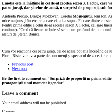
Emo
ț
ia este la înăl
ț
ime în cel de-al zecelea sezon X Factor, care 
patru jura
ț
i, dar
ș
i celor de acas
ă,
o surpriz
ă
de propor
ț
ii, sub f
Andrada Precup, Dragoș Moldovan, Lorelai
Moşneguţu
, Jeni Ion, A
orice neajuns și încercare la care viața i-a supus. Fiecare dintre ei este
Pentru prima ediție a celui de-al zecelea sezon X Factor, cei șase tiner
continue). ”Cred că fiecare trebuie să se bucure profund de momentul î
alături de Ștefan Bănică.
Cum vor reacționa cei patru jurați, cei de acasă pot afla începând de lu
Florin Ristei vor avea parte de concurenți și spectacol de zece, iar emoții
Previous post
Next post
Be the first to comment
on "Surpriză de proportii în prima edit
protagoniștii unui moment legendar"
Leave a comment
Your email address will not be published.
Comment