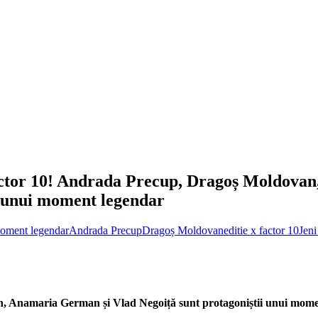
Factor 10! Andrada Precup, Dragoș Moldovan
i unui moment legendar
moment legendar
Andrada Precup
Dragoș Moldovan
editie x factor 10
Jeni
Ion, Anamaria German
ș
i Vlad Negoi
ț
ă sunt protagoni
ș
tii unui mom