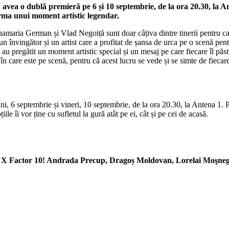
va avea o dublă premieră pe 6
ș
i 10 septembrie, de la ora 20.30, la 
orma unui moment artistic legendar.
namaria German și Vlad Negoiță sunt doar câțiva dintre tinerii pentru car
 un învingător și un artist care a profitat de șansa de urca pe o scenă pen
i au pregătit un moment artistic special și un mesaj pe care fiecare îl pă
n care este pe scenă, pentru că acest lucru se vede și se simte de fieca
ni, 6 septembrie și vineri, 10 septembrie, de la ora 20.30, la Antena 1. 
le îi vor ține cu sufletul la gură atât pe ei, cât și pe cei de acasă.
ie X Factor 10! Andrada Precup, Dragoș Moldovan, Lorelai Moşne