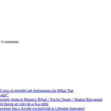
e I comment.
e Corso-ul pregătit sub îndrumarea lui Mihai Nae
vată!”
solută: tripticul Maurice Béjart / Nacho Duato / Shahar Binyamini
 lineup-ul celei de-a 6-a ediții
expuse într-o locație exclusivistă la Librairie française!