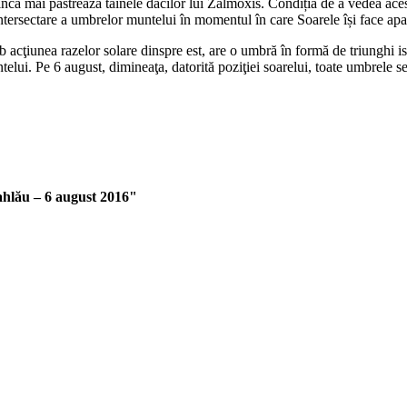
ncă mai păstrează tainele dacilor lui Zalmoxis. Condiția de a vedea aces
ntersectare a umbrelor muntelui în momentul în care Soarele își face apar
 acţiunea razelor solare dinspre est, are o umbră în formă de triunghi is
lui. Pe 6 august, dimineaţa, datorită poziţiei soarelui, toate umbrele s
ahlău – 6 august 2016"