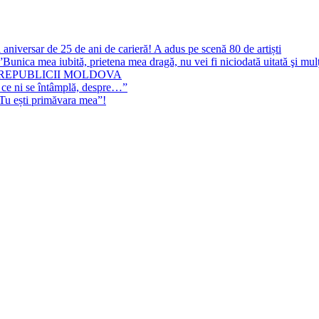
 aniversar de 25 de ani de carieră! A adus pe scenă 80 de artiști
Bunica mea iubită, prietena mea dragă, nu vei fi niciodată uitată şi mu
 REPUBLICII MOLDOVA
 ce ni se întâmplă, despre…”
”Tu ești primăvara mea”!