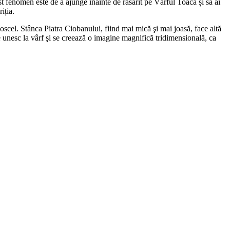
t fenomen este de a ajunge înainte de răsărit pe Vârful Toaca și să ai
iția.
oscel. Stânca Piatra Ciobanului, fiind mai mică şi mai joasă, face altă
e unesc la vârf şi se creează o imagine magnifică tridimensională, ca