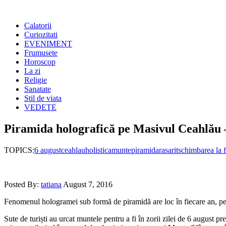
Calatorii
Curiozitati
EVENIMENT
Frumusete
Horoscop
La zi
Religie
Sanatate
Stil de viata
VEDETE
Piramida holografică pe Masivul Ceahlău 
TOPICS:
6 august
ceahlau
holistica
munte
piramida
rasarit
schimbarea la f
Posted By:
tatiana
August 7, 2016
Fenomenul hologramei sub formă de piramidă are loc în fiecare an, pe
Sute de turiști au urcat muntele pentru a fi în zorii zilei de 6 august p