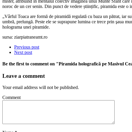
mister, atribuind în mentalul colectiv imaginea unui Munte Sfânt care î
noroc de un cer senin. Din punct de vedere științific, piramida este o i
„Vârful Toaca are formă de piramidă regulată cu baza un pătrat, iar sub
umbră, prelungă. Peste ele se suprapune lumina ce trece prin şaua munte
holograma unei piramide.
sursa: ziarpiatraneamt.ro
Previous post
Next post
Be the first to comment
on "Piramida holografică pe Masivul Ce
Leave a comment
Your email address will not be published.
Comment