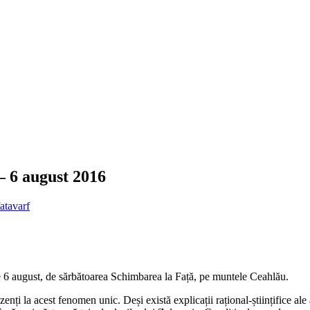
– 6 august 2016
ata
varf
 6 august, de sărbătoarea Schimbarea la Față, pe muntele Ceahlău.
rezenți la acest fenomen unic. Deși există explicații rațional-științifice 