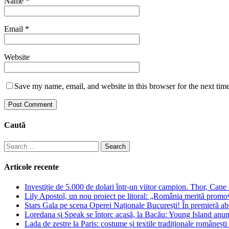
Name
*
Email
*
Website
Save my name, email, and website in this browser for the next tim
Caută
Search
for:
Articole recente
Investiție de 5.000 de dolari într-un viitor campion. Thor, Can
Lily Apostol, un nou proiect pe litoral: „România merită promo
Stars Gala pe scena Operei Naționale București! În premieră ab
Loredana și Speak se întorc acasă, la Bacău: Young Island anunță
Lada de zestre la Paris: costume și textile tradiționale românești 