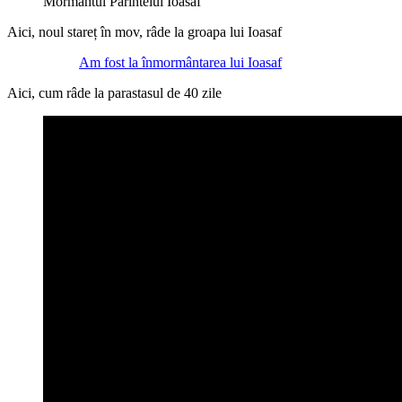
Mormantul Parintelui Ioasaf
Aici, noul stareț în mov, râde la groapa lui Ioasaf
Am fost la înmormântarea lui Ioasaf
Aici, cum râde la parastasul de 40 zile