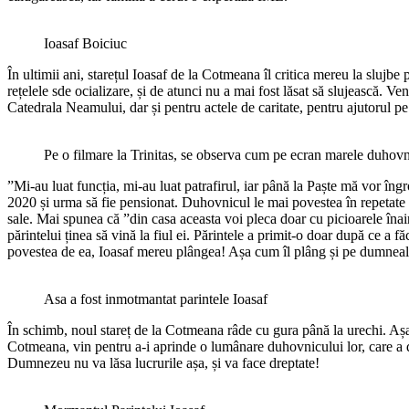
Ioasaf Boiciuc
În ultimii ani, starețul Ioasaf de la Cotmeana îl critica mereu la slujbe
rețelele sde ocializare, și de atunci nu a mai fost lăsat să slujească. V
Catedrala Neamului, dar și pentru actele de caritate, pentru ajutorul pe 
Pe o filmare la Trinitas, se observa cum pe ecran marele duhovn
”Mi-au luat funcția, mi-au luat patrafirul, iar până la Paște mă vor îngro
2020 și urma să fie pensionat. Duhovnicul le mai povestea în repetate rân
sale. Mai spunea că ”din casa aceasta voi pleca doar cu picioarele în
părintelui ținea să vină la fiul ei. Părintele a primit-o doar după ce a
povestea de ea, Ioasaf mereu plângea! Așa cum îl plâng și pe dumnealu
Asa a fost inmotmantat parintele Ioasaf
În schimb, noul stareț de la Cotmeana râde cu gura până la urechi. Așa 
Cotmeana, vin pentru a-i aprinde o lumânare duhovnicului lor, care a de
Dumnezeu nu va lăsa lucrurile așa, și va face dreptate!