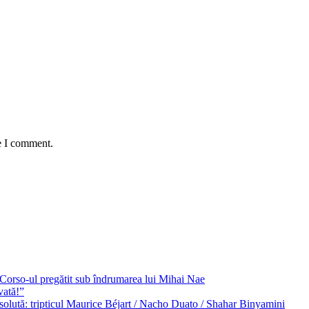
e I comment.
e Corso-ul pregătit sub îndrumarea lui Mihai Nae
vată!”
solută: tripticul Maurice Béjart / Nacho Duato / Shahar Binyamini