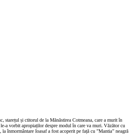
c, starețul și ctitorul de la Mănăstirea Cotmeana, care a murit în
f le-a vorbit apropiaților despre modul în care va muri. Văzător cu
eea, la înmormântare Ioasaf a fost acoperit pe față cu ”Mantia” neagră