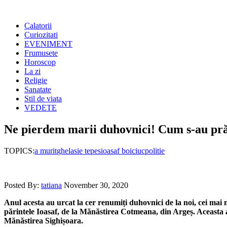
Calatorii
Curiozitati
EVENIMENT
Frumusete
Horoscop
La zi
Religie
Sanatate
Stil de viata
VEDETE
Ne pierdem marii duhovnici! Cum s-au prăpă
TOPICS:
a murit
ghelasie tepes
ioasaf boiciuc
politie
Posted By:
tatiana
November 30, 2020
Anul acesta au urcat la cer renumiți duhovnici de la noi, cei mai 
părintele Ioasaf, de la Mănăstirea Cotmeana, din Argeș. Aceasta a f
Mănăstirea Sighișoara.