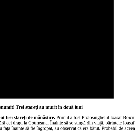
enumit! Trei stareți au murit în două luni
at trei stareți de mănăstire.
Primul a fost Protosinghelul Ioasaf Boiciu
ră cei dragi la Cotmeana. Înainte să se stingă din viață, părintele Ioasa
sau fața înainte să fie îngropat, au observat că era bătut. Probabil de ac