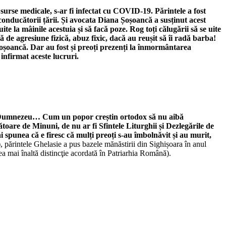
urse medicale, s-ar fi infectat cu COVID-19. Părintele a fost
 conducătorii țării. Și avocata Diana Șoșoancă a susținut acest
e la mâinile acestuia și să facă poze. Rog toți călugării să se uite
ă de agresiune fizică, abuz fixic, dacă au reușit să îi radă barba!
-Șoșoancă. Dar au fost și preoți prezenți la înmormântarea
 infirmat aceste lucruri.
de Dumnezeu… Cum un popor creștin ortodox să nu aibă
ătoare de Minuni, de nu ar fi Sfintele Liturghii și Dezlegările de
 spunea că e firesc că mulți preoți s-au îmbolnăvit și au murit,
, părintele Ghelasie a pus bazele mănăstirii din Sighișoara în anul
cea mai înaltă distincţie acordată în Patriarhia Română).