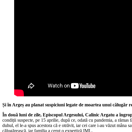
Și în Argeș au planat suspiciuni legate de moartea unui călugăr r
În două luni de zile, Episcopul Argesului, Calinic Argatu a îngrop
condiții suspecte, pe 15 aprilie, după ce, odată cu pandemia, a rămas fă
duhul, el le-a spus acestora că e otrăvit, iar cei care i-au văzut mâna 
călugărească, iar familia a cerut o expertiză IML.