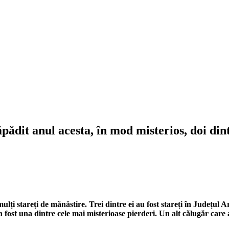
dit anul acesta, în mod misterios, doi dint
mulți stareți de mănăstire. Trei dintre ei au fost stareți în Județul
ost una dintre cele mai misterioase pierderi. Un alt călugăr care a 