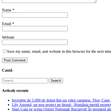
Name
*
Email
*
Website
Save my name, email, and website in this browser for the next tim
Caută
Search
for:
Articole recente
Investiție de 5.000 de dolari într-un viitor campion. Thor, Can
Lily Apostol, un nou proiect pe litoral: „România merită promo
Stars Gala pe scena Operei Naționale București! În premieră ab