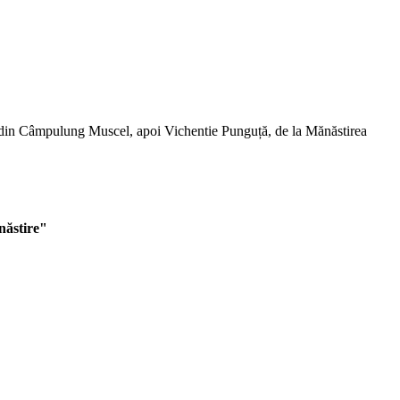
odă din Câmpulung Muscel, apoi Vichentie Punguță, de la Mănăstirea
năstire"