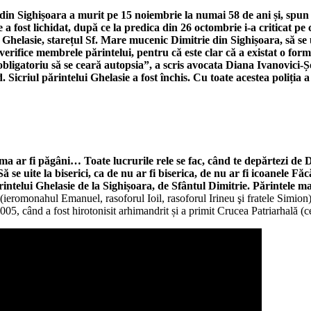
in Sighișoara a murit pe 15 noiembrie la numai 58 de ani și, spun s
 a fost lichidat, după ce la predica din 26 octombrie i-a criticat pe
helasie, starețul Sf. Mare mucenic Dimitrie din Sighișoara, să se uit
ă verifice membrele părintelui, pentru că este clar că a existat o form
 obligatoriu să se ceară autopsia”, a scris avocata Diana Ivanovici
Sicriul părintelui Ghelasie a fost închis. Cu toate acestea poliția a
a ar fi păgâni… Toate lucrurile rele se fac, când te depărtezi 
e uite la biserici, ca de nu ar fi biserica, de nu ar fi icoanele Făc
intelui Ghelasie de la Sighișoara, de Sfântul Dimitrie. Părintele mai
(ieromonahul Emanuel, rasoforul Ioil, rasoforul Irineu şi fratele Simion)
2005, când a fost hirotonisit arhimandrit și a primit Crucea Patriarhală (