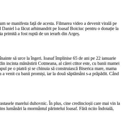
e cum se manifesta față de acesta. Filmarea video a devenit virală pe
hul Daniel l-a făcut arhimandrit pe Ioasaf Boiciuc pentru o donație la
ia primită a fost ruptă de un ierarh din Argeș.
 înainte să urce la îngeri. Ioasaf împlinise 65 de ani pe 22 ianuarie
 din incinta mănăstirii Cotmeana, al cărei ctitor este, cu banii mamei
pul pe o piatră și se chinuia să construiască Biserica mare, mama
ia a venit cu banii promiși, iar la două săptămâni s-a prăpădit. Când
astasele marelui duhovnic. În plus, cine credincioșii care mai vin la
ins lumânări la mormântul părintelui Ioasaf. Fără nciio îndoială,