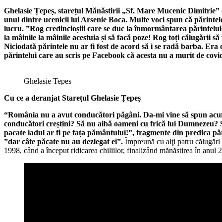
Ghelasie Țepeș, starețul Mănăstirii „Sf. Mare Mucenic Dimitrie” d
unul dintre ucenicii lui Arsenie Boca. Multe voci spun că părintele
lucru. ”Rog credincioșiii care se duc la înmormântarea părintelui G
la mâinile la mâinile acestuia și să facă poze! Rog toți călugării s
Niciodată părintele nu ar fi fost de acord să i se radă barba. Era
părintelui care au scris pe Facebook că acesta nu a murit de covid. 
Ghelasie Tepes
Cu ce a deranjat Starețul Ghelasie Țepeș
“România nu a avut conducători păgâni. Da-mi vine să spun acum
conducători creștini? Să nu aibă oameni cu frică lui Dumnezeu? Să s
pacate iadul ar fi pe fața pământului!”, fragmente din predica păr
”dar câte păcate nu au dezlegat ei”.
Împreună cu alţi patru călugări 
1998, când a început ridicarea chiliilor, finalizând mănăstirea în anul 