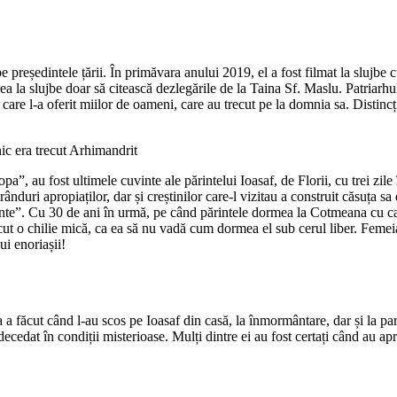
 pe președintele țării. În primăvara anului 2019, el a fost filmat la slujb
enea la slujbe doar să citească dezlegările de la Taina Sf. Maslu. Patriar
care l-a oferit miilor de oameni, care au trecut pe la domnia sa. Distincț
ic era trecut Arhimandrit
pa”, au fost ultimele cuvinte ale părintelui Ioasaf, de Florii, cu trei zile
duri apropiaților, dar și creștinilor care-l vizitau a construit căsuța sa
ainte”. Cu 30 de ani în urmă, pe când părintele dormea la Cotmeana cu ca
 făcut o chilie mică, ca ea să nu vadă cum dormea el sub cerul liber. Feme
i enoriașii!
a făcut când l-au scos pe Ioasaf din casă, la înmormântare, dar și la par
cedat în condiții misterioase. Mulți dintre ei au fost certați când au apr