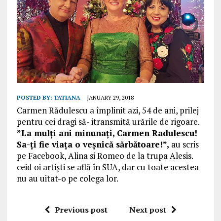
POSTED BY:
TATIANA
JANUARY 29, 2018
Carmen Rădulescu a împlinit azi, 54 de ani, prilej
pentru cei dragi să- itransmită urările de rigoare.
”La mulți ani minunați, Carmen Radulescu!
Sa-ți fie viața o veșnică sărbătoare!”,
au scris
pe Facebook, Alina si Romeo de la trupa Alesis.
ceid oi artiști se află în SUA, dar cu toate acestea
nu au uitat-o pe colega lor.
Previous post
Next post