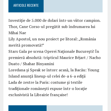
ARTICOLE RECENTE
Investiție de 5.000 de dolari într-un viitor campion.
Thor, Cane Corso-ul pregătit sub îndrumarea lui
Mihai Nae
Lily Apostol, un nou proiect pe litoral: „România
merită promovată!”
Stars Gala pe scena Operei Naționale București! În
premieră absolută: tripticul Maurice Béjart / Nacho
Duato / Shahar Binyamini
Loredana și Speak se întorc acasă, la Bacău: Young
Island anunță lineup-ul celei de-a 6-a ediții
Lada de zestre la Paris: costume și textile
tradiționale românești expuse într-o locație
exclusivistă la Librairie française!