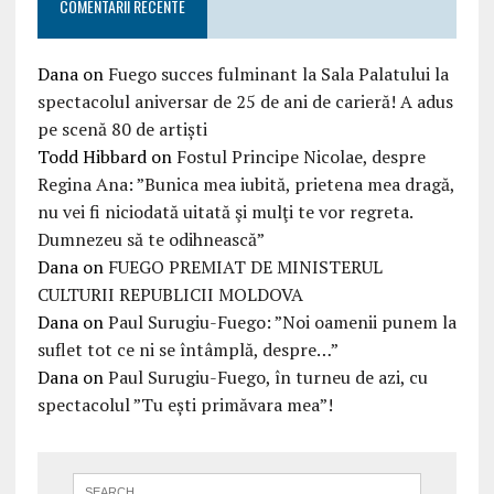
COMENTARII RECENTE
Dana
on
Fuego succes fulminant la Sala Palatului la
spectacolul aniversar de 25 de ani de carieră! A adus
pe scenă 80 de artiști
Todd Hibbard
on
Fostul Principe Nicolae, despre
Regina Ana: ”Bunica mea iubită, prietena mea dragă,
nu vei fi niciodată uitată şi mulţi te vor regreta.
Dumnezeu să te odihnească”
Dana
on
FUEGO PREMIAT DE MINISTERUL
CULTURII REPUBLICII MOLDOVA
Dana
on
Paul Surugiu-Fuego: ”Noi oamenii punem la
suflet tot ce ni se întâmplă, despre…”
Dana
on
Paul Surugiu-Fuego, în turneu de azi, cu
spectacolul ”Tu ești primăvara mea”!