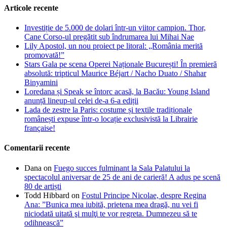
Articole recente
Investiție de 5.000 de dolari într-un viitor campion. Thor,
Cane Corso-ul pregătit sub îndrumarea lui Mihai Nae
Lily Apostol, un nou proiect pe litoral: „România merită
promovată!”
Stars Gala pe scena Operei Naționale București! În premieră
absolută: tripticul Maurice Béjart / Nacho Duato / Shahar
Binyamini
Loredana și Speak se întorc acasă, la Bacău: Young Island
anunță lineup-ul celei de-a 6-a ediții
Lada de zestre la Paris: costume și textile tradiționale
românești expuse într-o locație exclusivistă la Librairie
française!
Comentarii recente
Dana
on
Fuego succes fulminant la Sala Palatului la
spectacolul aniversar de 25 de ani de carieră! A adus pe scenă
80 de artiști
Todd Hibbard
on
Fostul Principe Nicolae, despre Regina
Ana: ”Bunica mea iubită, prietena mea dragă, nu vei fi
niciodată uitată şi mulţi te vor regreta. Dumnezeu să te
odihnească”