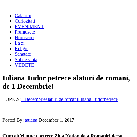
Calatorii
Curiozitati
EVENIMENT
Frumusete
Horoscop
La zi
Religie
Sanatate
Stil de viata
VEDETE
Iuliana Tudor petrece alaturi de romani,
de 1 Decembrie!
TOPICS:
1 Decembrie
alaturi de romani
Iuliana Tudor
petrece
Posted By:
tatiana
December 1, 2017
Cum altfel putea petrece Ziua Nationala a Romaniei decat