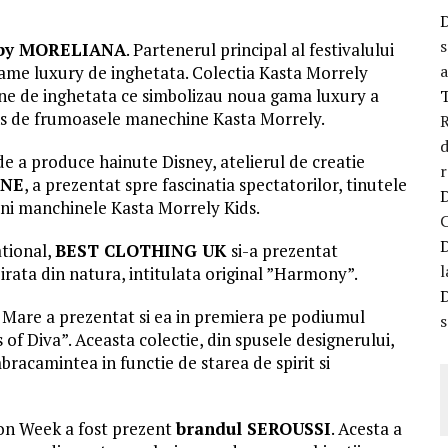
s
 by MORELIANA
. Partenerul principal al festivalului
a
game luxury de inghetata. Colectia Kasta Morrely
line de inghetata ce simbolizau noua gama luxury a
ins de frumoasele manechine Kasta Morrely.
R
d
e a produce hainute Disney, atelierul de creatie
r
INE
, a prezentat spre fascinatia spectatorilor, tinutele
ini manchinele Kasta Morrely Kids.
ational,
BEST CLOTHING UK
si-a prezentat
l
irata din natura, intitulata original ”Harmony”.
 Mare a prezentat si ea in premiera pe podiumul
s
f Diva”. Aceasta colectie, din spusele designerului,
mbracamintea in functie de starea de spirit si
ion Week a fost prezent
brandul SEROUSSI
. Acesta a