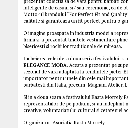
prezentat colectia sa de vara pentru barbati c
inteligente de casual si / sau ceremonie, ca de o
Motto-ul brandului “For Perfect Fit and Quality
calitate si garanteaza un fit perfect pentru o g
O imagine proaspata in industria modei a repr
firma si-a prezentat tinutele vestimentare pline 
bisericesti si rochiilor traditionale de mireasa.
Incheierea celei de-a doua seri a festivalului, 
ELEGANCE MODA.
Acesta a prezentat pe sup
sezonul de vara adaptata la tendintele pietei. E
importator pentru unele din cele mai importante
barbatesti din Italia, precum: Magnani Atelier, Le
Si in a doua seara a festivalului Kasta Morrely F
reprezentatiilor de pe podium, si-au indeplinit 
creative, voluntariatului cultural si cetateniei ac
Organizator: Asociatia Kasta Morrely