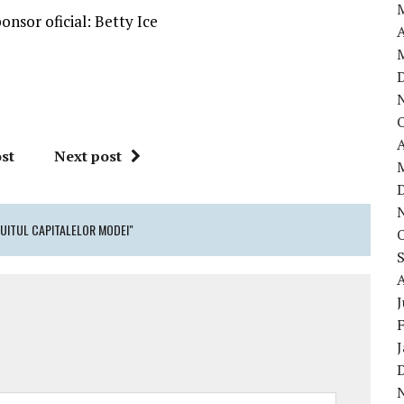
onsor oficial: Betty Ice
A
A
st
Next post
CUITUL CAPITALELOR MODEI"