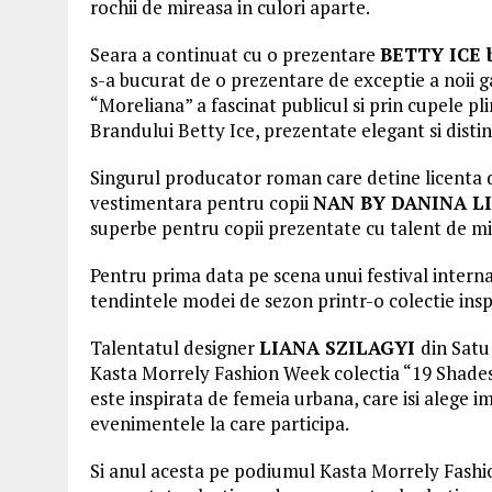
rochii de mireasa in culori aparte.
Seara a continuat cu o prezentare
BETTY ICE
s-a bucurat de o prezentare de exceptie a noii 
“Moreliana” a fascinat publicul si prin cupele p
Brandului Betty Ice, prezentate elegant si dist
Singurul producator roman care detine licenta d
vestimentara pentru copii
NAN BY DANINA L
superbe pentru copii prezentate cu talent de m
Pentru prima data pe scena unui festival intern
tendintele modei de sezon printr-o colectie insp
Talentatul designer
LIANA SZILAGYI
din Satu
Kasta Morrely Fashion Week colectia “19 Shades o
este inspirata de femeia urbana, care isi alege i
evenimentele la care participa.
Si anul acesta pe podiumul Kasta Morrely Fash