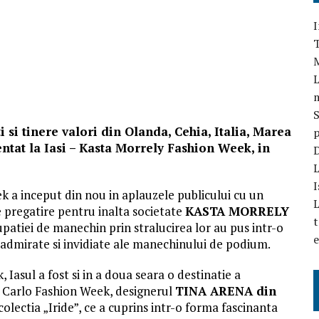
I
T
L
S
i si tinere valori din Olanda, Cehia, Italia, Marea
p
ntat la Iasi – Kasta Morrely Fashion Week, in
D
L
I
 a inceput din nou in aplauzele publicului cu un
L
regatire pentru inalta societate
KASTA MORRELY
t
cupatiei de manechin prin stralucirea lor au pus intr-o
e
 admirate si invidiate ale manechinului de podium.
 Iasul a fost si in a doua seara o destinatie a
te Carlo Fashion Week, designerul
TINA ARENA din
olectia „Iride”, ce a cuprins intr-o forma fascinanta