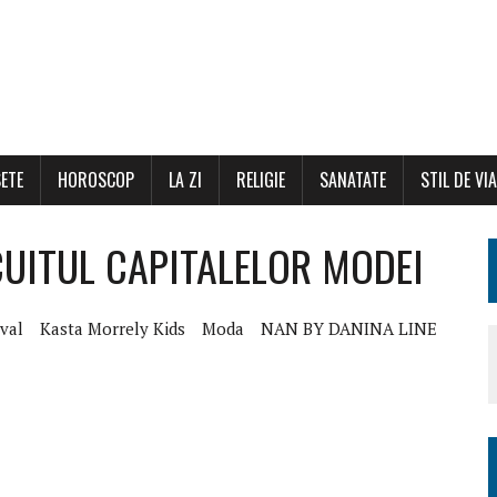
ETE
HOROSCOP
LA ZI
RELIGIE
SANATATE
STIL DE VI
RCUITUL CAPITALELOR MODEI
ival
Kasta Morrely Kids
Moda
NAN BY DANINA LINE