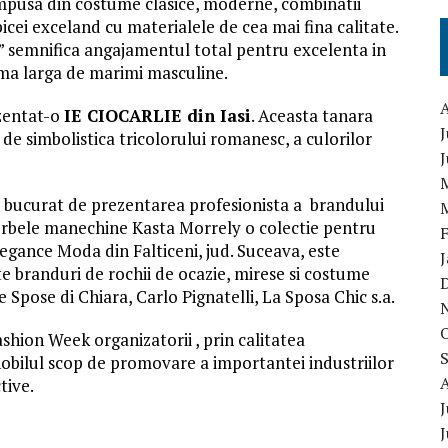
ompusa din costume clasice, moderne, combinatii
bicei exceland cu materialele de cea mai fina calitate.
” semnifica angajamentul total pentru excelenta in
ama larga de marimi masculine.
ezentat-o
IE CIOCARLIE din Iasi
. Aceasta tanara
J
de simbolistica tricolorului romanesc, a culorilor
s-a bucurat de prezentarea profesionista a brandului
erbele manechine Kasta Morrely o colectie pentru
legance Moda din Falticeni, jud. Suceava, este
 branduri de rochii de ocazie, mirese si costume
 Spose di Chiara, Carlo Pignatelli, La Sposa Chic s.a.
ashion Week organizatorii , prin calitatea
nobilul scop de promovare a importantei industriilor
tive.
J