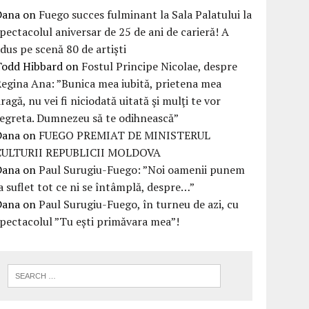
Dana
on
Fuego succes fulminant la Sala Palatului la
pectacolul aniversar de 25 de ani de carieră! A
dus pe scenă 80 de artiști
Todd Hibbard
on
Fostul Principe Nicolae, despre
egina Ana: ”Bunica mea iubită, prietena mea
ragă, nu vei fi niciodată uitată şi mulţi te vor
egreta. Dumnezeu să te odihnească”
Dana
on
FUEGO PREMIAT DE MINISTERUL
CULTURII REPUBLICII MOLDOVA
Dana
on
Paul Surugiu-Fuego: ”Noi oamenii punem
a suflet tot ce ni se întâmplă, despre…”
Dana
on
Paul Surugiu-Fuego, în turneu de azi, cu
pectacolul ”Tu ești primăvara mea”!