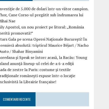
nvestiție de 5.000 de dolari într-un viitor campion.
hor, Cane Corso-ul pregătit sub îndrumarea lui
Mihai Nae
ily Apostol, un nou proiect pe litoral: „România
merită promovată!”
tars Gala pe scena Operei Naționale București! În
remieră absolută: tripticul Maurice Béjart / Nacho
uato / Shahar Binyamini
oredana și Speak se întorc acasă, la Bacău: Young
sland anunță lineup-ul celei de-a 6-a ediții
ada de zestre la Paris: costume și textile
radiționale românești expuse într-o locație
xclusivistă la Librairie française!
COMENTARII RECENTE