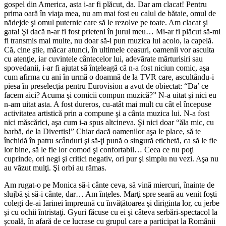
gospel din America, asta i-ar fi plăcut, da. Dar am clacat! Pentru
prima oară în viaţa mea, nu am mai fost eu calul de bătaie, omul de
nădejde şi omul puternic care să le rezolve pe toate. Am clacat şi
gata! Şi dacă n-ar fi fost prieteni în jurul meu… Mi-ar fi plăcut să-mi
fi transmis mai multe, nu doar să-i pun muzica lui acolo, la capelă.
Că, cine ştie, măcar atunci, în ultimele ceasuri, oamenii vor asculta
cu atenţie, iar cuvintele cântecelor lui, adevărate mărturisiri sau
spovedanii, i-ar fi ajutat să înţeleagă că n-a fost niciun comic, aşa
cum afirma cu ani în urmă o doamnă de la TVR care, ascultându-i
piesa în preselecţia pentru Eurovision a avut de obiectat: “Da’ ce
facem aici? Acuma şi comicii compun muzică?” N-a uitat şi nici eu
n-am uitat asta. A fost dureros, cu-atât mai mult cu cât el începuse
activitatea artistică prin a compune şi a cânta muzica lui. N-a fost
nici măscărici, aşa cum i-a spus altcineva. Şi nici doar “ăla mic, cu
barbă, de la Divertis!” Chiar dacă oamenilor aşa le place, să te
închidă în patru scânduri şi să-ţi pună o singură etichetă, ca să le fie
lor bine, să le fie lor comod şi confortabil… Ceea ce nu poţi
cuprinde, ori negi şi critici negativ, ori pur şi simplu nu vezi. Aşa nu
au văzut mulţi. Şi orbi au rămas.
Am rugat-o pe Monica să-i cânte ceva, să vină miercuri, înainte de
slujbă şi să-i cânte, dar… Am înţeles. Marţi spre seară au venit foşti
colegi de-ai Iarinei împreună cu învăţătoarea şi diriginta lor, cu jerbe
şi cu ochii întristaţi. Gyuri făcuse cu ei şi câteva serbări-spectacol la
şcoală, în afară de ce lucrase cu grupul care a participat la Românii