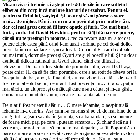
Mi-am zis că trebuie să aştept cele 40 de zile în care sufletul
eliberat din corp încă mai are lucruri de rezolvat. Pentru el,
pentru sufletul lui, s-aştept. Şi poate şi să-mi găsesc o stare
mai… de mijloc. Până acum m-am perindat prin multe stări,
dar cel mai greu este să fii între apatie şi furie. Tot mai bună
furia, vorba lui David Hawkins, pentru că îţi dă oarece putere,
cât să nu te prelingi în moarte.
Cred că revolta asta mi-a tot dat
putere zilele astea până când l-am auzit vorbind pe cel de-al doilea
preot, la înmormântare. Gyuri a fost la Cenaclul Flacăra fix 4 zile,
nu mai mult, domnule preot şi Gyuri are şi el poeziile lui! Şi nu doar
agniţenii ridicau ratingul lui Gyuri atunci când era difuzat la
televiziuni. De n-ar fi fost stolul de porumbei albi, vreo 10-11 aşa,
poate chiar 11, ca să fie clar, porumbei care s-au rotit de câteva ori la
începutul slujbei, apoi, la finalul ei, au mai zburat o dată… de n-ar fi
fost cerul absolut senin, de n-ar fi fost prezenţa lui… Şi-apoi, puţin
mai târziu, un alt preot şi o măicuţă care m-au căutat şi m-au găsit,
cărora m-am putut destăinui, ceea ce m-a ajutat atât de mult…
De n-ar fi fost prietenii alături… O mare lehamite, o nespirituală
lehamite m-a cuprins. Aşa cum l-a cuprins şi pe el, de mai bine de un
an. Şi tot trăgeam să aibă îngăduinţă, să aibă răbdare, să se bucure
de foarte micii paşi pe care-i puteam remarca… Şi chiar dacă nu-i
vedeam, dar noi trebuia să muncim mai departe şi-atât. Poporul ăsta
pare că n-are altă soartă decât aceea de a ignora adevăratele-i valori
până când acestea pleacă ori se eliberează de tot. Nu, nu sunt