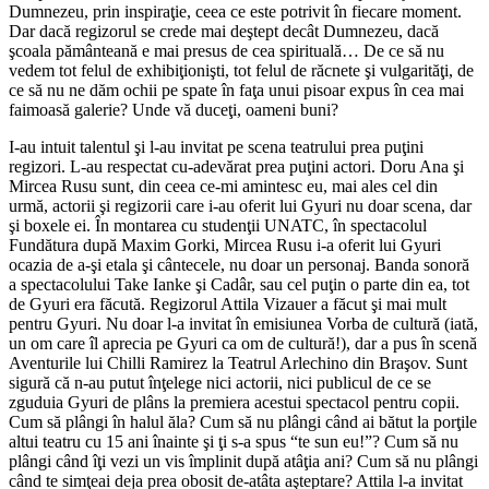
Dumnezeu, prin inspiraţie, ceea ce este potrivit în fiecare moment.
Dar dacă regizorul se crede mai deştept decât Dumnezeu, dacă
şcoala pământeană e mai presus de cea spirituală… De ce să nu
vedem tot felul de exhibiţionişti, tot felul de răcnete şi vulgarităţi, de
ce să nu ne dăm ochii pe spate în faţa unui pisoar expus în cea mai
faimoasă galerie? Unde vă duceţi, oameni buni?
I-au intuit talentul şi l-au invitat pe scena teatrului prea puţini
regizori. L-au respectat cu-adevărat prea puţini actori. Doru Ana şi
Mircea Rusu sunt, din ceea ce-mi amintesc eu, mai ales cel din
urmă, actorii şi regizorii care i-au oferit lui Gyuri nu doar scena, dar
şi boxele ei. În montarea cu studenţii UNATC, în spectacolul
Fundătura după Maxim Gorki, Mircea Rusu i-a oferit lui Gyuri
ocazia de a-şi etala şi cântecele, nu doar un personaj. Banda sonoră
a spectacolului Take Ianke şi Cadâr, sau cel puţin o parte din ea, tot
de Gyuri era făcută. Regizorul Attila Vizauer a făcut şi mai mult
pentru Gyuri. Nu doar l-a invitat în emisiunea Vorba de cultură (iată,
un om care îl aprecia pe Gyuri ca om de cultură!), dar a pus în scenă
Aventurile lui Chilli Ramirez la Teatrul Arlechino din Braşov. Sunt
sigură că n-au putut înţelege nici actorii, nici publicul de ce se
zguduia Gyuri de plâns la premiera acestui spectacol pentru copii.
Cum să plângi în halul ăla? Cum să nu plângi când ai bătut la porţile
altui teatru cu 15 ani înainte şi ţi s-a spus “te sun eu!”? Cum să nu
plângi când îţi vezi un vis împlinit după atâţia ani? Cum să nu plângi
când te simţeai deja prea obosit de-atâta aşteptare? Attila l-a invitat