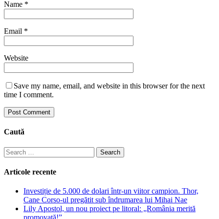
Name
*
Email
*
Website
Save my name, email, and website in this browser for the next
time I comment.
Caută
Search
for:
Articole recente
Investiție de 5.000 de dolari într-un viitor campion. Thor,
Cane Corso-ul pregătit sub îndrumarea lui Mihai Nae
Lily Apostol, un nou proiect pe litoral: „România merită
promovată!”