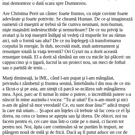
mai demonteze o dată scara spre Dumnezeu.
Are Christina Perri un cântec foarte frumos, cu nişte cuvinte foarte
adevărate şi foarte potrivite. Se cheamă Human. De ce-şi imaginează
oamenii că maeştrii ar trebui să fie cumva neumani, non-human,
nişte maşinării indestructibile şi nemuritoare? De ce nu priviţi la
avatari şi la toţi maeştrii înălţaţi să vedeţi că trupurile lor au rămas
aici, sub o formă sau alta? De ce nu înţelegeţi că transformarea
corpului în energie, în duh, necesită mult, mult antrenament şi
renunţare totală la viaţa terestră? Ori Gyuri nu a dorit această
renunţare totală. El a dorit să rămână un om cu micile lui plăceri: un
cappuccino şi o ţigară, lucrul la un proiect nou, un meci de fotbal
sau o partidă de tenis…
Marţi dimineaţă, la IML, când l-am pupat şi l-am mângâiat,
privindu-i zâmbetul şi fruntea senină, întrebându-l din nou de ce mi-
a făcut-o şi pe asta, am simţit că parcă se-ncălzea sub mângâierea
mea. Apoi, parc-ar fi turnat în mine o putere, o incredibilă putere s-a
născut în mine auzindu-i vocea: “Tu ai uitat? Eu n-am murit şi nici
n-am de gând să mor vreodată! Ce, eu sunt doar ăsta?” adică trupul
la care mă uitam… Şi-apoi am înţeles că trebuie să fac ceea ce el îşi
dorea, nu ceea ce lumea se aştepta sau îşi dorea. De obicei, noi nu
facem pentru ei, cei care stau într-o cutie pe o masă, ci facem tot
pentru noi. Noi, ăştia care continuăm să ne purtăm în trupuri, ne
plângem nouă de milă şi de frică. Dacă aş fi putut aduce un cor de