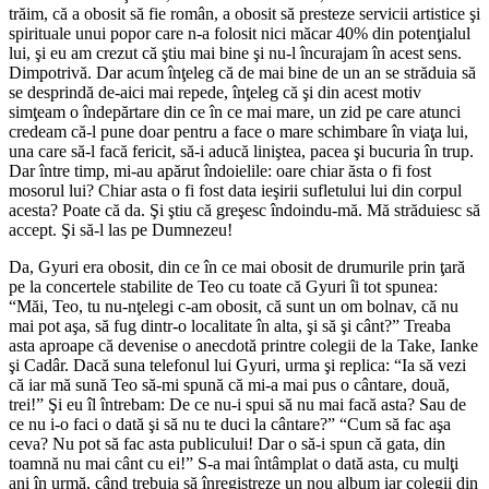
trăim, că a obosit să fie român, a obosit să presteze servicii artistice şi
spirituale unui popor care n-a folosit nici măcar 40% din potenţialul
lui, şi eu am crezut că ştiu mai bine şi nu-l încurajam în acest sens.
Dimpotrivă. Dar acum înţeleg că de mai bine de un an se străduia să
se desprindă de-aici mai repede, înţeleg că şi din acest motiv
simţeam o îndepărtare din ce în ce mai mare, un zid pe care atunci
credeam că-l pune doar pentru a face o mare schimbare în viaţa lui,
una care să-l facă fericit, să-i aducă liniştea, pacea şi bucuria în trup.
Dar între timp, mi-au apărut îndoielile: oare chiar ăsta o fi fost
mosorul lui? Chiar asta o fi fost data ieşirii sufletului lui din corpul
acesta? Poate că da. Şi ştiu că greşesc îndoindu-mă. Mă străduiesc să
accept. Şi să-l las pe Dumnezeu!
Da, Gyuri era obosit, din ce în ce mai obosit de drumurile prin ţară
pe la concertele stabilite de Teo cu toate că Gyuri îi tot spunea:
“Măi, Teo, tu nu-nţelegi c-am obosit, că sunt un om bolnav, că nu
mai pot aşa, să fug dintr-o localitate în alta, şi să şi cânt?” Treaba
asta aproape că devenise o anecdotă printre colegii de la Take, Ianke
şi Cadâr. Dacă suna telefonul lui Gyuri, urma şi replica: “Ia să vezi
că iar mă sună Teo să-mi spună că mi-a mai pus o cântare, două,
trei!” Şi eu îl întrebam: De ce nu-i spui să nu mai facă asta? Sau de
ce nu i-o faci o dată şi să nu te duci la cântare?” “Cum să fac aşa
ceva? Nu pot să fac asta publicului! Dar o să-i spun că gata, din
toamnă nu mai cânt cu ei!” S-a mai întâmplat o dată asta, cu mulţi
ani în urmă, când trebuia să înregistreze un nou album iar colegii din