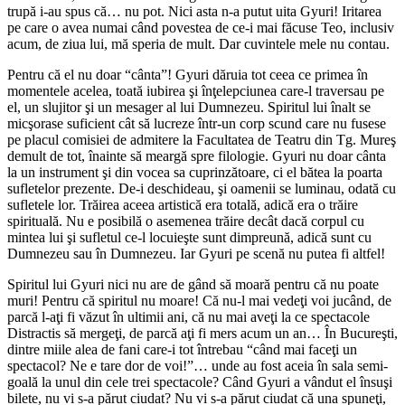
trupă i-au spus că… nu pot. Nici asta n-a putut uita Gyuri! Iritarea
pe care o avea numai când povestea de ce-i mai făcuse Teo, inclusiv
acum, de ziua lui, mă speria de mult. Dar cuvintele mele nu contau.
Pentru că el nu doar “cânta”! Gyuri dăruia tot ceea ce primea în
momentele acelea, toată iubirea şi înţelepciunea care-l traversau pe
el, un slujitor şi un mesager al lui Dumnezeu. Spiritul lui înalt se
micşorase suficient cât să lucreze într-un corp scund care nu fusese
pe placul comisiei de admitere la Facultatea de Teatru din Tg. Mureş
demult de tot, înainte să meargă spre filologie. Gyuri nu doar cânta
la un instrument şi din vocea sa cuprinzătoare, ci el bătea la poarta
sufletelor prezente. De-i deschideau, şi oamenii se luminau, odată cu
sufletele lor. Trăirea aceea artistică era totală, adică era o trăire
spirituală. Nu e posibilă o asemenea trăire decât dacă corpul cu
mintea lui şi sufletul ce-l locuieşte sunt dimpreună, adică sunt cu
Dumnezeu sau în Dumnezeu. Iar Gyuri pe scenă nu putea fi altfel!
Spiritul lui Gyuri nici nu are de gând să moară pentru că nu poate
muri! Pentru că spiritul nu moare! Că nu-l mai vedeţi voi jucând, de
parcă l-aţi fi văzut în ultimii ani, că nu mai aveţi la ce spectacole
Distractis să mergeţi, de parcă aţi fi mers acum un an… În Bucureşti,
dintre miile alea de fani care-i tot întrebau “când mai faceţi un
spectacol? Ne e tare dor de voi!”… unde au fost aceia în sala semi-
goală la unul din cele trei spectacole? Când Gyuri a vândut el însuşi
bilete, nu vi s-a părut ciudat? Nu vi s-a părut ciudat că una spuneţi,