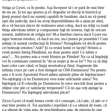
Striga şi Gyuri, ca în pustiu. Aşa începuse să i se pară de mai bine
de-un an. Şi tot aşa spunea şi el: degeaba vă duceţi la biserică şi
ţineţi posturi dacă nu sunteţi capabili de bunătate, dacă nu vă puteţi
opri din judecăţi, dacă nu aveţi disponibilitatea de-a ajuta pe altul,
de-a vă bucura sincer de realizarea unui coleg, dacă nu trăiţi cu toată
fiinţa adevărata iubire şi compasiune faţă de semeni, faţă de oricare
semeni, indiferent de religia lor! M-a întrebat cineva dacă Gyuri era
sigur botezat ortodox, că dacă nu era, nu-l punea pe pomelnic! Cum
arătaţi că sunteţi credincioşi în Hristos? Nerugându-vă decât pentru
cei botezaţi ortodox? Atât? Şi cu restul lumii ce faceţi? Hristos a
venit pentru întreg Pământul, nu doar pentru unii! Ce iubire e
asta?… Nu pentru asta a venit Hristos pe Pământ! Nu ca să împărţiţi
voi în continuare oamenii în “de-ai noştri şi de-ai lor”! Nu ca să daţi
bani celor care vând, ei înşişi neortodocşi fiind, fragmente din
infinita cruce pe care a fost răstignit un OM-Dumnezeu! Nu pentru
asta o fi scris Apostolul Pavel atâtea epistole pline de înţelepciune!
Nu-nţelegeţi că nu Dumnezeu vrea toate urâciunile astea? Nu
înţelegeţi că îl coborâţi pe Dumnezeu în orice mocirlă doar pentru a
obţine cine ştie ce satisfacţie temporară? Că nu aşa veţi ajunge la
Dumnezeu? Nu înţelegeţi adevăratul păcat?
Zicea Gyuri că toată lumea crede că-l cunoaşte, că-l ştie, că ştie ce e
mai bine pentru el. Tot auzindu-l repetând că s-a săturat de toate, că
s-a săturat de viaţa asta, de neschimbarea asta, de mizeria în care