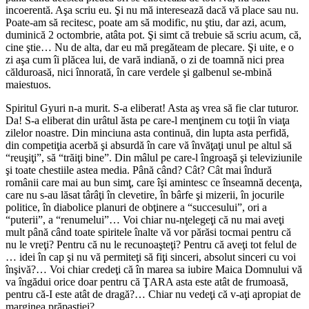
incoerentă. Aşa scriu eu. Şi nu mă interesează dacă vă place sau nu.
Poate-am să recitesc, poate am să modific, nu ştiu, dar azi, acum,
duminică 2 octombrie, atâta pot. Şi simt că trebuie să scriu acum, că,
cine ştie… Nu de alta, dar eu mă pregăteam de plecare. Şi uite, e o
zi aşa cum îi plăcea lui, de vară indiană, o zi de toamnă nici prea
călduroasă, nici înnorată, în care verdele şi galbenul se-mbină
maiestuos.
Spiritul Gyuri n-a murit. S-a eliberat! Asta aş vrea să fie clar tuturor.
Da! S-a eliberat din urâtul ăsta pe care-l menţinem cu toţii în viaţa
zilelor noastre. Din minciuna asta continuă, din lupta asta perfidă,
din competiţia acerbă şi absurdă în care vă învăţaţi unul pe altul să
“reuşiţi”, să “trăiţi bine”. Din mâlul pe care-l îngroaşă şi televiziunile
şi toate chestiile astea media. Până când? Cât? Cât mai îndură
românii care mai au bun simţ, care îşi amintesc ce înseamnă decenţa,
care nu s-au lăsat târâţi în clevetire, în bârfe şi mizerii, în jocurile
politice, în diabolice planuri de obţinere a “succesului”, ori a
“puterii”, a “renumelui”… Voi chiar nu-nţelegeţi că nu mai aveţi
mult până când toate spiritele înalte vă vor părăsi tocmai pentru că
nu le vreţi? Pentru că nu le recunoaşteţi? Pentru că aveţi tot felul de
… idei în cap şi nu vă permiteţi să fiţi sinceri, absolut sinceri cu voi
înşivă?… Voi chiar credeţi că în marea sa iubire Maica Domnului vă
va îngădui orice doar pentru că ŢARA asta este atât de frumoasă,
pentru că-I este atât de dragă?… Chiar nu vedeţi că v-aţi apropiat de
marginea prăpastiei?…