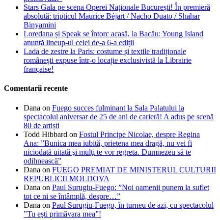
Stars Gala pe scena Operei Naționale București! În premieră
absolută: tripticul Maurice Béjart / Nacho Duato / Shahar
Binyamini
Loredana și Speak se întorc acasă, la Bacău: Young Island
anunță lineup-ul celei de-a 6-a ediții
Lada de zestre la Paris: costume și textile tradiționale
românești expuse într-o locație exclusivistă la Librairie
française!
Comentarii recente
Dana
on
Fuego succes fulminant la Sala Palatului la
spectacolul aniversar de 25 de ani de carieră! A adus pe scenă
80 de artiști
Todd Hibbard
on
Fostul Principe Nicolae, despre Regina
Ana: ”Bunica mea iubită, prietena mea dragă, nu vei fi
niciodată uitată şi mulţi te vor regreta. Dumnezeu să te
odihnească”
Dana
on
FUEGO PREMIAT DE MINISTERUL CULTURII
REPUBLICII MOLDOVA
Dana
on
Paul Surugiu-Fuego: ”Noi oamenii punem la suflet
tot ce ni se întâmplă, despre…”
Dana
on
Paul Surugiu-Fuego, în turneu de azi, cu spectacolul
”Tu ești primăvara mea”!