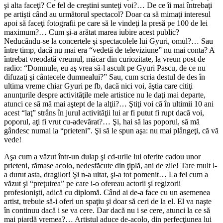
şi alta faceţi? Ce fel de creştini sunteţi voi?… De ce îi mai întrebaţi
pe artişti când au următorul spectacol? Doar ca să mimaţi interesul
apoi să faceţi fotografii pe care să le vindeţi la presă pe 100 de lei
maximum?… Cum şi-a arătat marea iubire acest public?
Neducându-se la concertele şi spectacolele lui Gyuri, omul?… Sau
între timp, dacă nu mai era “vedetă de televiziune” nu mai conta? A
întrebat vreodată vreunul, măcar din curiozitate, la vreun post de
radio: “Domnule, eu aş vrea să-l ascult pe Gyuri Pascu, de ce nu
difuzaţi şi cântecele dumnealui?” Sau, cum scria destul de des în
ultima vreme chiar Gyuri pe fb, dacă nici voi, ăştia care citiţi
anunţurile despre activităţile mele artistice nu le daţi mai departe,
atunci ce să mă mai aştept de la alţii?… Ştiţi voi că în ultimii 10 ani
acest “laţ” strâns în jurul activităţii lui ar fi putut fi rupt dacă voi,
poporul, aţi fi vrut cu-adevărat?… Şi, hai să las poporul, să mă
gândesc numai la “prieteni”. Şi să le spun aşa: nu mai plângeţi, că vă
vede!
Aşa cum a văzut într-un dulap şi cd-urile lui oferite cadou unor
prieteni, rămase acolo, nedesfăcute din ţiplă, ani de zile! Tare mult l-
a durut asta, dragilor! Şi n-a uitat, şi-a tot pomenit… La fel cum a
văzut şi “preţuirea” pe care i-o ofereau actorii şi regizorii
profesionişti, adică cu diplomă. Când ai de-a face cu un asemenea
artist, trebuie să-i oferi un spaţiu şi doar să ceri de la el. El va naşte
în continuu dacă i se va cere. Dar dacă nu i se cere, atunci la ce să
mai piardă vremea?… Artistul aduce de-acolo, din perfecţiunea lui