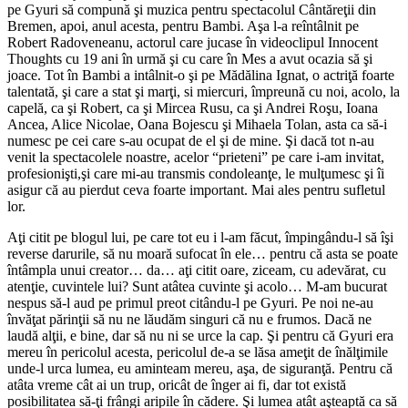
pe Gyuri să compună şi muzica pentru spectacolul Cântăreţii din
Bremen, apoi, anul acesta, pentru Bambi. Aşa l-a reîntâlnit pe
Robert Radoveneanu, actorul care jucase în videoclipul Innocent
Thoughts cu 19 ani în urmă şi cu care în Mes a avut ocazia să şi
joace. Tot în Bambi a intâlnit-o şi pe Mădălina Ignat, o actriţă foarte
talentată, şi care a stat şi marţi, si miercuri, împreună cu noi, acolo, la
capelă, ca şi Robert, ca şi Mircea Rusu, ca şi Andrei Roşu, Ioana
Ancea, Alice Nicolae, Oana Bojescu şi Mihaela Tolan, asta ca să-i
numesc pe cei care s-au ocupat de el şi de mine. Şi dacă tot n-au
venit la spectacolele noastre, acelor “prieteni” pe care i-am invitat,
profesionişti,şi care mi-au transmis condoleanţe, le mulţumesc şi îi
asigur că au pierdut ceva foarte important. Mai ales pentru sufletul
lor.
Aţi citit pe blogul lui, pe care tot eu i l-am făcut, împingându-l să îşi
reverse darurile, să nu moară sufocat în ele… pentru că asta se poate
întâmpla unui creator… da… aţi citit oare, ziceam, cu adevărat, cu
atenţie, cuvintele lui? Sunt atâtea cuvinte şi acolo… M-am bucurat
nespus să-l aud pe primul preot citându-l pe Gyuri. Pe noi ne-au
învăţat părinţii să nu ne lăudăm singuri că nu e frumos. Dacă ne
laudă alţii, e bine, dar să nu ni se urce la cap. Şi pentru că Gyuri era
mereu în pericolul acesta, pericolul de-a se lăsa ameţit de înălţimile
unde-l urca lumea, eu aminteam mereu, aşa, de siguranţă. Pentru că
atâta vreme cât ai un trup, oricât de înger ai fi, dar tot există
posibilitatea să-ţi frângi aripile în cădere. Şi lumea atât aşteaptă ca să