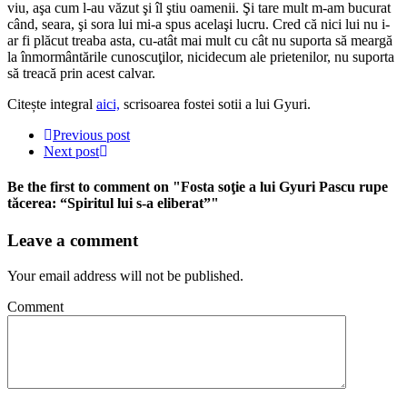
viu, aşa cum l-au văzut şi îl ştiu oamenii. Şi tare mult m-am bucurat
când, seara, şi sora lui mi-a spus acelaşi lucru. Cred că nici lui nu i-
ar fi plăcut treaba asta, cu-atât mai mult cu cât nu suporta să meargă
la înmormântările cunoscuţilor, nicidecum ale prietenilor, nu suporta
să treacă prin acest calvar.
Citește integral
aici,
scrisoarea fostei sotii a lui Gyuri.
Previous post
Next post
Be the first to comment
on "Fosta soţie a lui Gyuri Pascu rupe
tăcerea: “Spiritul lui s-a eliberat”"
Leave a comment
Your email address will not be published.
Comment