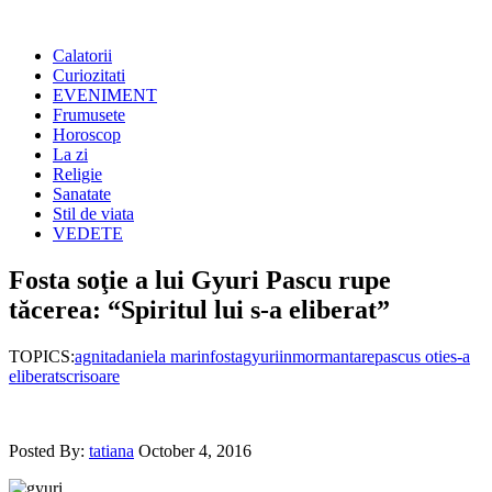
Calatorii
Curiozitati
EVENIMENT
Frumusete
Horoscop
La zi
Religie
Sanatate
Stil de viata
VEDETE
Fosta soţie a lui Gyuri Pascu rupe
tăcerea: “Spiritul lui s-a eliberat”
TOPICS:
agnita
daniela marin
fosta
gyuri
inmormantare
pascu
s otie
s-a
eliberat
scrisoare
Posted By:
tatiana
October 4, 2016