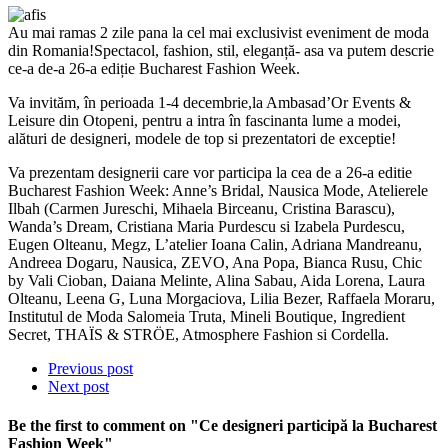
Au mai ramas 2 zile pana la cel mai exclusivist eveniment de moda
din Romania!Spectacol, fashion, stil, eleganță- asa va putem descrie
ce-a de-a 26-a ediție Bucharest Fashion Week.
Va invităm, în perioada 1-4 decembrie,la Ambasad’Or Events &
Leisure din Otopeni, pentru a intra în fascinanta lume a modei,
alături de designeri, modele de top si prezentatori de exceptie!
Va prezentam designerii care vor participa la cea de a 26-a editie
Bucharest Fashion Week: Anne’s Bridal, Nausica Mode, Atelierele
Ilbah (Carmen Jureschi, Mihaela Birceanu, Cristina Barascu),
Wanda’s Dream, Cristiana Maria Purdescu si Izabela Purdescu,
Eugen Olteanu, Megz, L’atelier Ioana Calin, Adriana Mandreanu,
Andreea Dogaru, Nausica, ZEVO, Ana Popa, Bianca Rusu, Chic
by Vali Cioban, Daiana Melinte, Alina Sabau, Aida Lorena, Laura
Olteanu, Leena G, Luna Morgaciova, Lilia Bezer, Raffaela Moraru,
Institutul de Moda Salomeia Truta, Mineli Boutique, Ingredient
Secret, THAÏS & STRÖE, Atmosphere Fashion si Cordella.
Previous post
Next post
Be the first to comment
on "Ce designeri participă la Bucharest
Fashion Week"