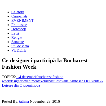
Calatorii
Curiozitati
EVENIMENT
Frumusete
Horoscop
La zi
Religie
Sanatate
Stil de viata
VEDETE
Ce designeri participă la Bucharest
Fashion Week
TOPICS:
1-4 decembrie
bucharest fashion
week
designeri
eveniment
exclusivist
Festival
la Ambasad'Or Events &
Leisure din Otopeni
moda
Posted By:
tatiana
November 29, 2016