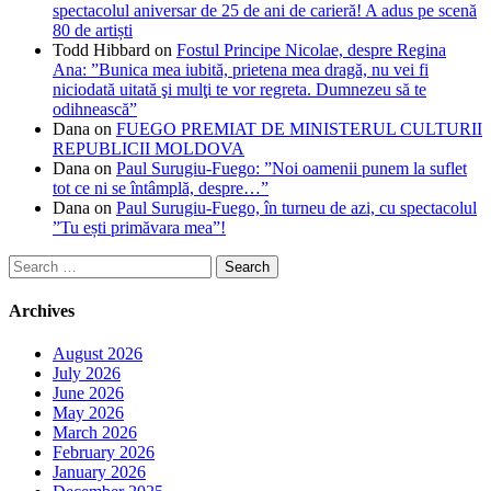
spectacolul aniversar de 25 de ani de carieră! A adus pe scenă
80 de artiști
Todd Hibbard
on
Fostul Principe Nicolae, despre Regina
Ana: ”Bunica mea iubită, prietena mea dragă, nu vei fi
niciodată uitată şi mulţi te vor regreta. Dumnezeu să te
odihnească”
Dana
on
FUEGO PREMIAT DE MINISTERUL CULTURII
REPUBLICII MOLDOVA
Dana
on
Paul Surugiu-Fuego: ”Noi oamenii punem la suflet
tot ce ni se întâmplă, despre…”
Dana
on
Paul Surugiu-Fuego, în turneu de azi, cu spectacolul
”Tu ești primăvara mea”!
Search
for:
Archives
August 2026
July 2026
June 2026
May 2026
March 2026
February 2026
January 2026