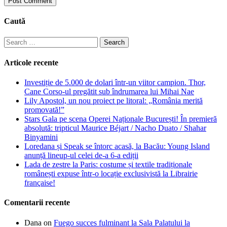
Caută
Search
for:
Articole recente
Investiție de 5.000 de dolari într-un viitor campion. Thor,
Cane Corso-ul pregătit sub îndrumarea lui Mihai Nae
Lily Apostol, un nou proiect pe litoral: „România merită
promovată!”
Stars Gala pe scena Operei Naționale București! În premieră
absolută: tripticul Maurice Béjart / Nacho Duato / Shahar
Binyamini
Loredana și Speak se întorc acasă, la Bacău: Young Island
anunță lineup-ul celei de-a 6-a ediții
Lada de zestre la Paris: costume și textile tradiționale
românești expuse într-o locație exclusivistă la Librairie
française!
Comentarii recente
Dana
on
Fuego succes fulminant la Sala Palatului la