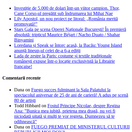
Investiție de 5.000 de dolari într-un viitor campion. Thor,
Cane Corso-ul pregătit sub îndrumarea lui Mihai Nae
Lily Apostol, un nou proiect pe litoral: „România merită
promovată!”
Stars Gala pe scena Operei Naționale București! În premieră
absolută: tripticul Maurice Béjart / Nacho Duato / Shahar
Binyamini
Loredana și Speak se întorc acasă, la Bacău: Young Island
anunță lineup-ul celei de-a 6-a ediții
Lada de zestre la Paris: costume și textile tradiționale
românești expuse într-o locație exclusivistă la Librairie
française!
Comentarii recente
Dana
on
Fuego succes fulminant la Sala Palatului la
spectacolul aniversar de 25 de ani de carieră! A adus pe scenă
80 de artiști
Todd Hibbard
on
Fostul Principe Nicolae, despre Regina
Ana: ”Bunica mea iubită, prietena mea dragă, nu vei fi
niciodată uitată şi mulţi te vor regreta. Dumnezeu să te
odihnească”
Dana
on
FUEGO PREMIAT DE MINISTERUL CULTURII