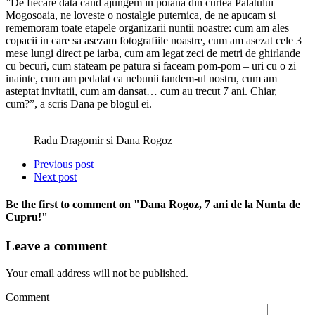
”De fiecare data cand ajungem in poiana din curtea Palatului
Mogosoaia, ne loveste o nostalgie puternica, de ne apucam si
rememoram toate etapele organizarii nuntii noastre: cum am ales
copacii in care sa asezam fotografiile noastre, cum am asezat cele 3
mese lungi direct pe iarba, cum am legat zeci de metri de ghirlande
cu becuri, cum stateam pe patura si faceam pom-pom – uri cu o zi
inainte, cum am pedalat ca nebunii tandem-ul nostru, cum am
asteptat invitatii, cum am dansat… cum au trecut 7 ani. Chiar,
cum?”, a scris Dana pe blogul ei.
Radu Dragomir si Dana Rogoz
Previous post
Next post
Be the first to comment
on "Dana Rogoz, 7 ani de la Nunta de
Cupru!"
Leave a comment
Your email address will not be published.
Comment