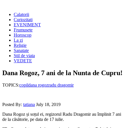
Calatorii
Curiozitati
EVENIMENT
Frumusete
Horoscop
La zi
Religie
Sanatate
Stil de viata
VEDETE
Dana Rogoz, 7 ani de la Nunta de Cupru!
TOPICS:
copil
dana rogoz
radu dragomir
Posted By:
tatiana
July 18, 2019
Dana Rogoz și soțul ei, regizorul Radu Dragomir au împlinit 7 ani
de la căsătorie, pe data de 17 iulie.